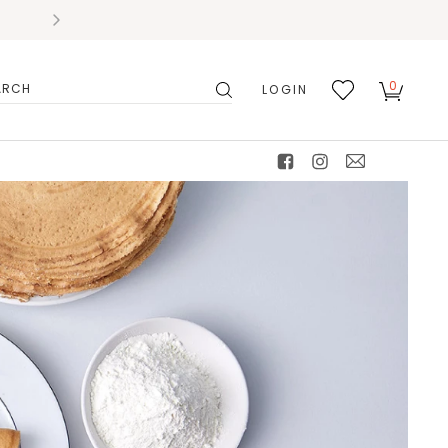
0
LOGIN
搜
我的
尋
最愛
facebook
instagram
mail