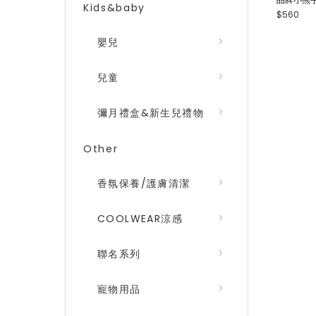
Kids&baby
$560
嬰兒
兒童
彌月禮盒&新生兒禮物
Other
香氛保養/護膚清潔
COOLWEAR涼感
聯名系列
寵物用品