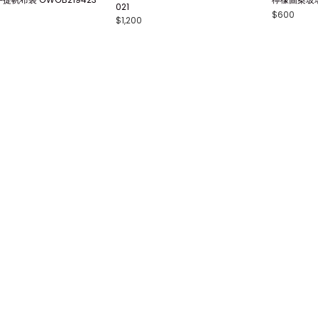
021
$600
$1,200