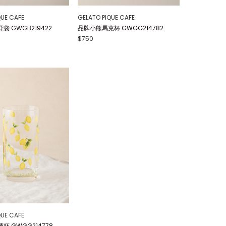
QUE CAFE
GELATO PIQUE CAFE
 GWGB219422
品牌小熊馬克杯 GWGG214782
$750
QUE CAFE
杯 GWGG214778