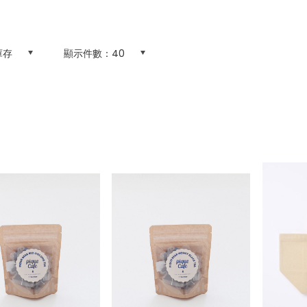
庫存
顯示件數：
40