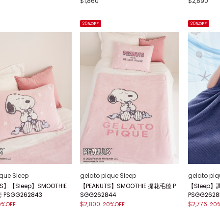
$1,860
$2,890
20%OFF
20%OFF
ique Sleep
gelato pique Sleep
gelato piq
S】【Sleep】SMOOTHIE
【PEANUTS】SMOOTHIE 提花毛毯 P
【Sleep】
PSGG262843
SGG262844
PSGG2628
$2,800
$2,776
0%OFF
20%OFF
20