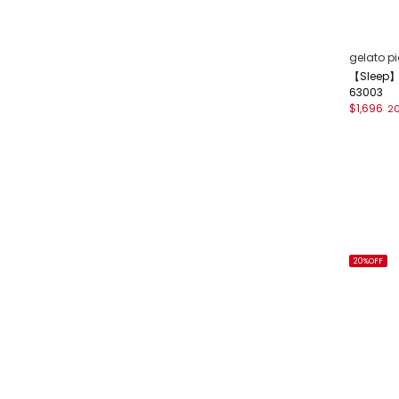
gelato p
【Slee
63003
$1,696
2
20%OFF
顯示列數