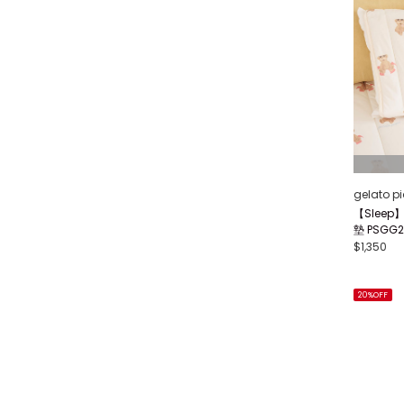
gelato p
【Slee
墊 PSGG2
$1,350
20%OFF