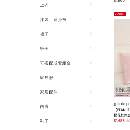
$1,860
上衣
20%OFF
洋裝、連身褲
裙子
褲子
可搭配成套組合
家居服
家居配件
gelato p
內搭
【PEANUT
提花枕頭套 
$1,488
鞋子
2