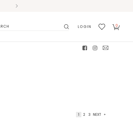
0
LOGIN
搜
我的
尋
最愛
facebook
instagram
mail
1
2
3
NEXT