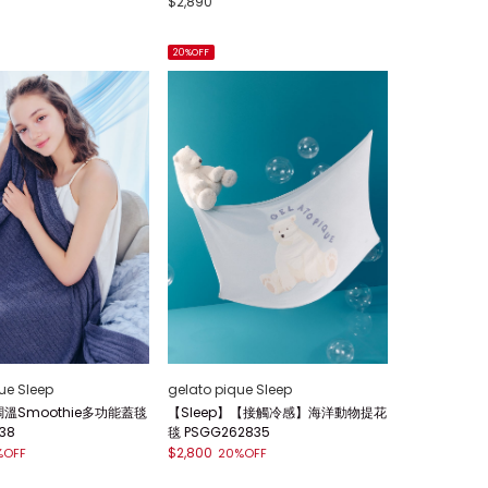
$2,890
20%OFF
ue Sleep
gelato pique Sleep
調溫Smoothie多功能蓋毯
【Sleep】【接觸冷感】海洋動物提花
38
毯 PSGG262835
$2,800
%OFF
20%OFF