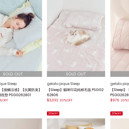
ique Sleep
gelato pique Sleep
gelato piq
p】【接觸涼感】【抗菌防臭】
【Sleep】貓咪印花純棉毛毯 PSGG2
【Sleep
墊 PSGG262801
62806
PSGG2628
$3,032
$976
%OFF
20%OFF
20%
20%OFF
20%OFF