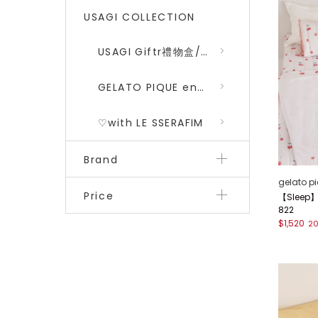
USAGI COLLECTION
USAGI Giftr禮物盒/包裝盒
GELATO PIQUE encounters DRAGON QUEST 勇者鬥惡龍 二彈
♡with LE SSERAFIM
Brand
gelato p
Price
【Sleep
822
$1,520
2