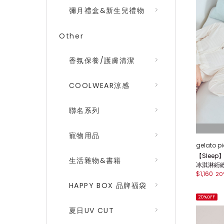
彌月禮盒&新生兒禮物
Other
香氛保養/護膚清潔
COOLWEAR涼感
聯名系列
寵物用品
gelato p
【Slee
生活雜物&書籍
冰淇淋絎縫枕
$1,160
20
HAPPY BOX 品牌福袋
20%OFF
夏日UV CUT