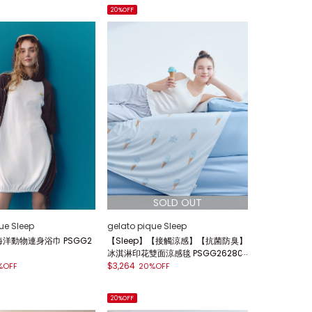
20%OFF
ue Sleep
gelato pique Sleep
】海洋動物連身浴巾 PSGG2
【Sleep】【接觸涼感】【抗菌防臭】
冰淇淋印花雙面涼感毯 PSGG26280
0
$3,264
%OFF
20%OFF
20%OFF