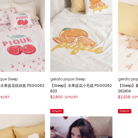
ique Sleep
gelato pique Sleep
gelato piq
】水果提花枕頭套 PSGG262
【Sleep】水果提花小毛毯 PSGG262
【Sleep
823
262814
$2,800
$2,208
0%OFF
20%OFF
20
20%OFF
20%OFF