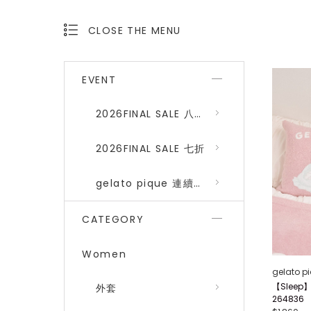
CLOSE THE MENU
OPEN THE MENU
EVENT
2026FINAL SALE 八折 (gelato pique、SNIDEL HOME)
2026FINAL SALE 七折
gelato pique 連續品番八折
CATEGORY
Women
gelato p
【Slee
外套
264836