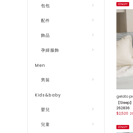
20%OFF
包包
配件
飾品
孕婦服飾
Men
男裝
Kids&baby
gelato p
【Slee
262836
嬰兒
$2,520
2
兒童
20%OFF