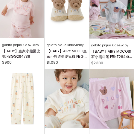
gelato pique Kids&Baby
gelato pique Kids&Baby
gelato pique Kids&Baby
【BABY】畫家小熊圍兜
【BABY】AIRY MOCO畫
【BABY】AIRY MOCO畫
兜 PBGG264739
家小熊造型嬰兒襪 PBGS
家小熊斗篷 PBNT26446
264415
4
$900
$1,090
$2,380