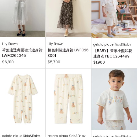
Lily Brown
Lily Brown
gelato pique Kids&Baby
荷葉邊透膚圍裙式連身裙
撞色刺繡連身裙 LWFO26
【BABY】畫家小熊印花
LWFO262045
3001
連身衣 PBCO264499
$6,810
$5,700
$1,900
gelato pique Kids&Baby
gelato pique Kids&Baby
gelato pique Kids&Baby