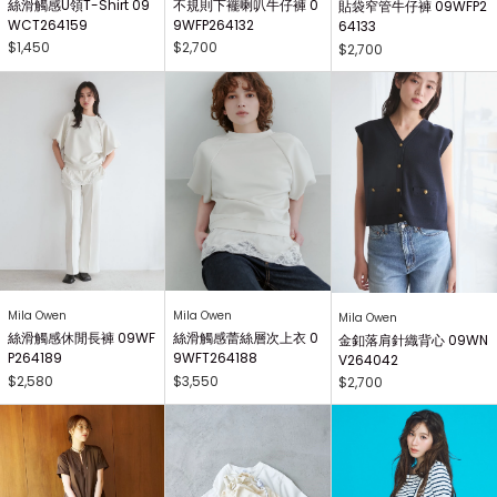
絲滑觸感U領T-Shirt 09
不規則下襬喇叭牛仔褲 0
貼袋窄管牛仔褲 09WFP2
WCT264159
9WFP264132
64133
$1,450
$2,700
$2,700
Mila Owen
Mila Owen
Mila Owen
絲滑觸感休閒長褲 09WF
絲滑觸感蕾絲層次上衣 0
金釦落肩針織背心 09WN
P264189
9WFT264188
V264042
$2,580
$3,550
$2,700