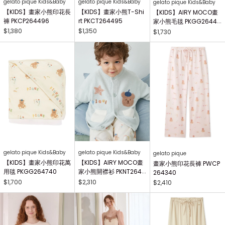
gelato pique Kids&Baby
gelato pique Kids&Baby
gelato pique Kids&Baby
【KIDS】畫家小熊印花長
【KIDS】畫家小熊T-Shi
【KIDS】AIRY MOCO畫
褲 PKCP264496
rt PKCT264495
家小熊毛毯 PKGG26441
7
$1,380
$1,350
$1,730
gelato pique Kids&Baby
gelato pique Kids&Baby
gelato pique
【KIDS】畫家小熊印花萬
【KIDS】AIRY MOCO畫
畫家小熊印花長褲 PWCP
用毯 PKGG264740
家小熊開襟衫 PKNT2644
264340
63
$1,700
$2,310
$2,410