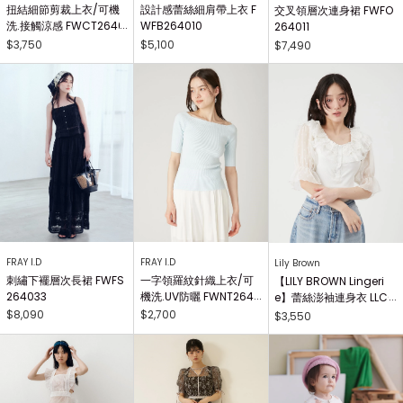
扭結細節剪裁上衣/可機
設計感蕾絲細肩帶上衣 F
交叉領層次連身裙 FWFO
洗.接觸涼感 FWCT2640
WFB264010
264011
25
$3,750
$5,100
$7,490
FRAY I.D
FRAY I.D
Lily Brown
刺繡下襬層次長裙 FWFS
一字領羅紋針織上衣/可
【LILY BROWN Lingeri
264033
機洗.UV防曬 FWNT2640
e】蕾絲澎袖連身衣 LLCO
29
262503
$8,090
$2,700
$3,550