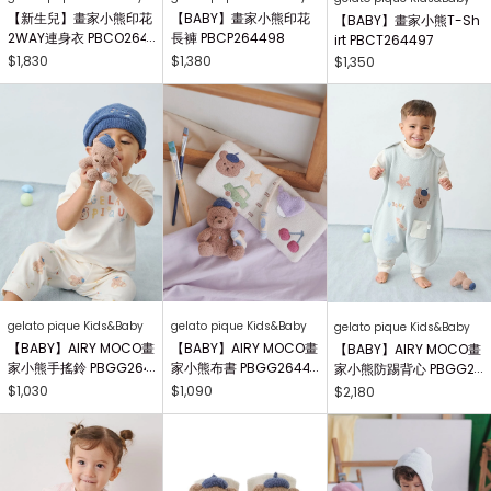
【新生兒】畫家小熊印花
【BABY】畫家小熊印花
【BABY】畫家小熊T-Sh
2WAY連身衣 PBCO264
長褲 PBCP264498
irt PBCT264497
738
$1,830
$1,380
$1,350
gelato pique Kids&Baby
gelato pique Kids&Baby
gelato pique Kids&Baby
【BABY】AIRY MOCO畫
【BABY】AIRY MOCO畫
【BABY】AIRY MOCO畫
家小熊手搖鈴 PBGG264
家小熊布書 PBGG26441
家小熊防踢背心 PBGG2
414
8
64465
$1,030
$1,090
$2,180