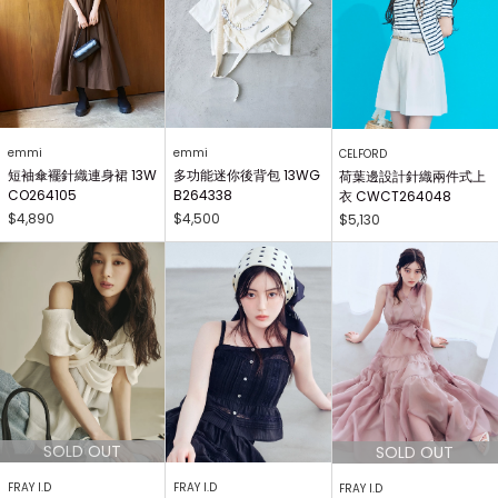
emmi
emmi
CELFORD
短袖傘襬針織連身裙 13W
多功能迷你後背包 13WG
荷葉邊設計針織兩件式上
CO264105
B264338
衣 CWCT264048
$4,890
$4,500
$5,130
FRAY I.D
FRAY I.D
FRAY I.D