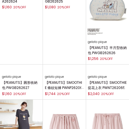
gelato pique
gelato pique
gelato pique
【PEANUTS】髮夾 PWG
【PEANUTS】托特包 PW
【PEANUTS】半月型收納
A262624
GB262625
包 PWGB262626
$1,160
$1,080
20%OFF
20%OFF
$1,256
20%OFF
gelato pique
gelato pique
gelato pique
【PEANUTS】圓形收納
【PEANUTS】SMOOTHI
【PEANUTS】SMOOTHIE
包 PWGB262627
E 條紋短褲 PWNP26206
提花上衣 PWNT262065
6
$1,160
$1,744
$2,040
20%OFF
20%OFF
20%OFF