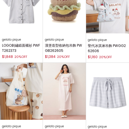
gelato pique
gelato pique
gelato pique
LOGO刺繡緞面襯衫 PWF
漢堡造型收納包吊飾 PW
聖代冰淇淋吊飾 PWGG2
T262373
GB262605
62606
$1,848
$1,384
20%OFF
20%OFF
$1,160
20%OFF
gelato pique
gelato pique
gelato pique