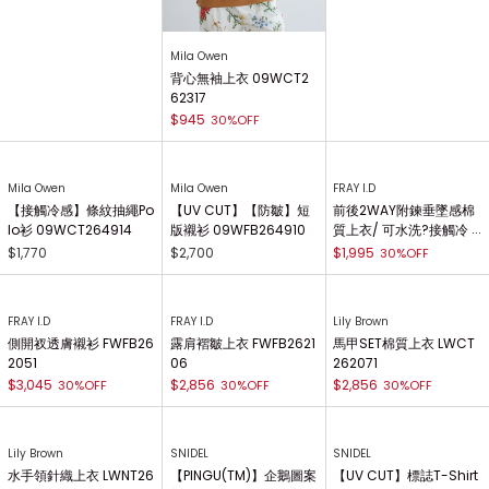
Mila Owen
背心無袖上衣 09WCT2
62317
$945
30%OFF
Mila Owen
Mila Owen
FRAY I.D
【接觸冷感】條紋抽繩Po
【UV CUT】【防皺】短
前後2WAY附鍊垂墜感棉
lo衫 09WCT264914
版襯衫 09WFB264910
質上衣/ 可水洗?接觸冷
感 FWCT262123
$1,770
$2,700
$1,995
30%OFF
FRAY I.D
FRAY I.D
Lily Brown
側開衩透膚襯衫 FWFB26
露肩褶皺上衣 FWFB2621
馬甲SET棉質上衣 LWCT
2051
06
262071
$3,045
$2,856
$2,856
30%OFF
30%OFF
30%OFF
Lily Brown
SNIDEL
SNIDEL
水手領針織上衣 LWNT26
【PINGU(TM)】企鵝圖案
【UV CUT】標誌T-Shirt