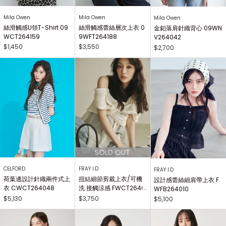
Mila Owen
Mila Owen
Mila Owen
絲滑觸感U領T-Shirt 09
絲滑觸感蕾絲層次上衣 0
金釦落肩針織背心 09WN
WCT264159
9WFT264188
V264042
$1,450
$3,550
$2,700
CELFORD
FRAY I.D
FRAY I.D
荷葉邊設計針織兩件式上
扭結細節剪裁上衣/可機
設計感蕾絲細肩帶上衣 F
衣 CWCT264048
洗.接觸涼感 FWCT2640
WFB264010
25
$5,130
$3,750
$5,100