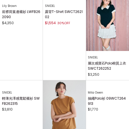
Lily Brown
SNIDEL
前襟荷葉邊襯衫 LWFB26
露背T-Shirt SWCT2621
2090
02
$4,350
$1,554
30%OFF
SNIDEL
層次感寶石Polo棉質上衣
SWCT262252
$3,250
SNIDEL
Mila Owen
輕薄光澤感寬鬆襯衫 SW
抽繩Polo衫 09WCT264
FB262315
913
$3,810
$1,770