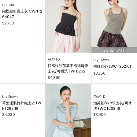
CELFORD
FRAY I.D
Lily Brown
蝴蝶結針織上衣 CWNT2
打褶設計荷葉下襬細肩帶
鉚釘背心 LWCT262101
64047
上衣/可機洗 FWFB2621
$3,250
09
$2,730
$4,890
FRAY I.D
泡芙袖Polo領上衣/可水
洗 FWCT262119
$3,900