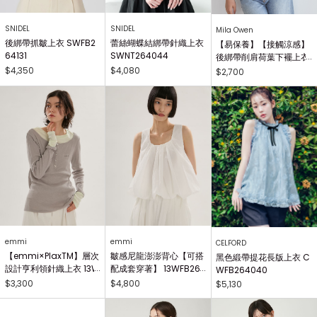
SNIDEL
SNIDEL
Mila Owen
後綁帶抓皺上衣 SWFB2
蕾絲蝴蝶結綁帶針織上衣
【易保養】【接觸涼感】
64131
SWNT264044
後綁帶削肩荷葉下襬上衣
09WFT264902
$4,350
$4,080
$2,700
emmi
emmi
CELFORD
【emmi×PlaxTM】層次
皺感尼龍澎澎背心【可搭
黑色緞帶提花長版上衣 C
設計亨利領針織上衣 13W
配成套穿著】 13WFB26
WFB264040
CT264037
4012
$3,300
$4,800
$5,130