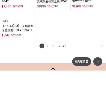
2042
美式削肩棉質上衣 SWC
SWCT262076
T262057
$2,485
$1,890
$1,260
30%OFF
30%OFF
30%OFF
SNIDEL
【PINGU(TM)】企鵝圖案
撞色滾邊T-Shirt SWCT
262100
$1,512
30%OFF
...
1
2
3
47
NEXT
排列順序
返回頁面頂部
關於 USAGI ONLINE
隱私權政策
選擇顯示列數／排列順序
門市資訊
OFFICIAL SITE LINK
顯示列數
客服中心
使用指南
使用條款