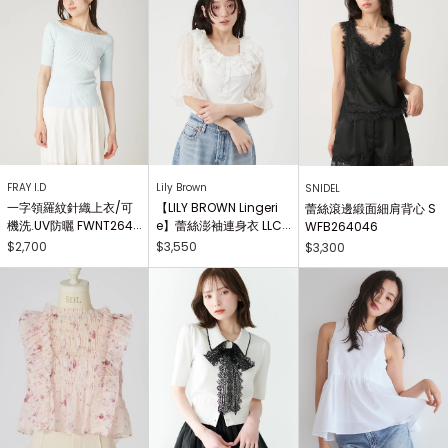
FRAY I.D
Lily Brown
SNIDEL
一字領羅紋針織上衣/可
【LILY BROWN Lingeri
蕾絲滾邊緞面細肩背心 S
機洗.UV防曬 FWNT2640
e】蕾絲澎袖連身衣 LLC
WFB264046
29
O262503
$2,700
$3,550
$3,300