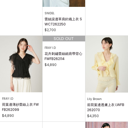
Lily Brown
SNIDEL
荷葉邊裝飾針織上衣 LW
蕾絲滾邊單肩針織上衣 S
NT262118
WCT262250
$4,080
$2,700
FRAY I.D
花卉刺繡蕾絲細肩帶背心
FWFB262114
$4,890
FRAY I.D
Lily Brown
荷葉邊薄紗蕾絲上衣 FW
前荷葉邊透膚上衣 LWFB
FB262099
262070
$4,890
$4,350