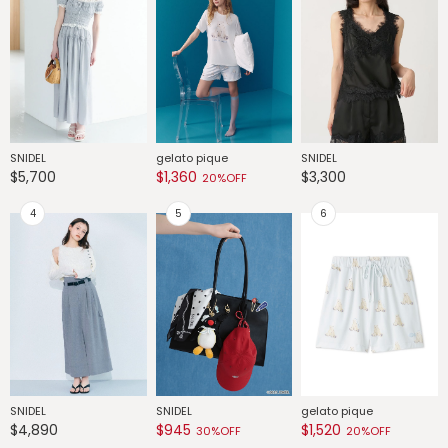
SNIDEL
gelato pique
SNIDEL
G
$5,700
$1,360
$3,300
$
20%OFF
SNIDEL
SNIDEL
gelato pique
G
$4,890
$945
$1,520
$
30%OFF
20%OFF