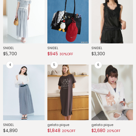
SNIDEL
SNIDEL
SNIDEL
G
$5,700
$945
$3,300
$
30%OFF
SNIDEL
gelato pique
gelato pique
G
$4,890
$1,848
$2,680
$
20%OFF
20%OFF