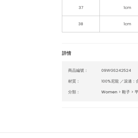
37
1cm
38
1cm
詳情
商品編號：
09WGS242524
材質：
100%尼龍 ／滾邊
分類：
Women
>
鞋子
>