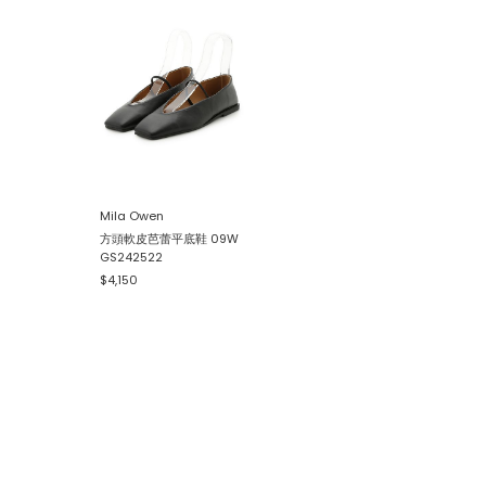
Mila Owen
方頭軟皮芭蕾平底鞋 09W
GS242522
$4,150