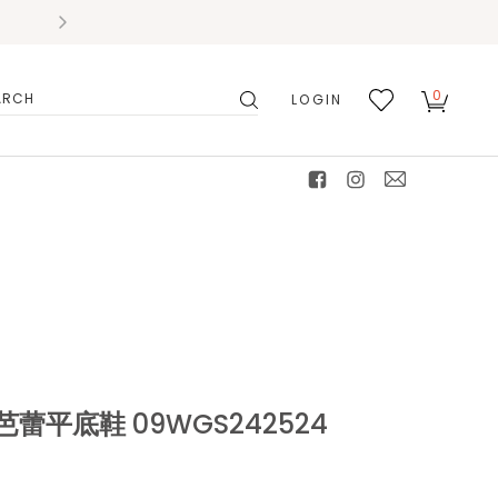
0
LOGIN
搜
我的
尋
最愛
facebook
instagram
mail
平底鞋 09WGS242524