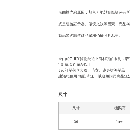
※由於光線原因，顏色可能與實際顏色有所
或是裝置顯示器、環境光線等因素，商品與
商品顏色請依商品單獨拍攝照片為主。
☆由於7-11在貨物配送上有材積的限制，
1. 訂購 3 件單品以上
95. 訂單包含大衣、毛衣、連身裙等單品
建議您使用
宅配
寄送，以避免購買商品無
尺寸
尺寸
後跟高
36
1cm