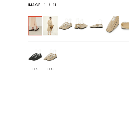
IMAGE
1
/
11
BLK
BEG