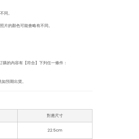
不同。
照片的顏色可能會略有不同。
若訂購的內容有【符合】下列任一條件：
法如預期出貨。
對應尺寸
22.5cm