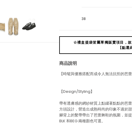
38
☆禮盒提袋皆屬單獨販賣項目，故
【點選
商品說明
【時髦與優雅搭配而成令人無法抗拒的芭蕾
【Design/Styling】
帶有透膚感的網紗材質上點綴著點點的芭蕾
方頭設計，營造出成熟時尚的印象不過於甜
腳背上的繫帶帶出了芭蕾舞鞋的氛圍，並提
BLK 和BEG 兩種顏色可選。