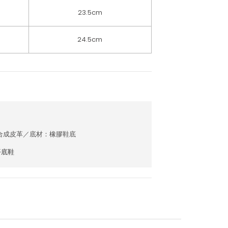
23.5cm
24.5cm
：合成皮革／底材：橡膠鞋底
平底鞋