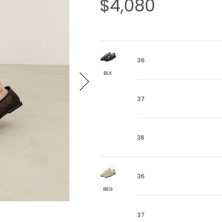
$4,080
36
BLK
37
38
36
BEG
37