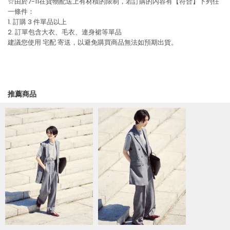
☆由於7-11在貨物配送上有材積的限制，若訂購的內容有【符合】下列任
一條件：
1. 訂購 3 件單品以上
2. 訂單包含大衣、毛衣、連身裙等單品
建議您使用
宅配
寄送，以避免購買商品無法如預期出貨。
推薦商品