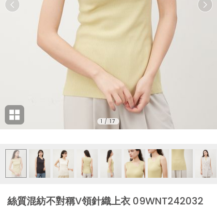
1
/
17
絲質混紡不對稱V領針織上衣 09WNT242032