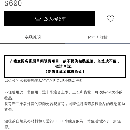
$690
放入購物車
商品說明
尺寸 / 詳情
☆禮盒提袋皆屬單獨販賣項目，故不提供包裝服務。若造成不便，
敬請見諒。
【點選此處加購禮物盒】
以柔和的水彩畫觸感為特色的PIQUE小熊為亮點。
不僅適用於日常使用，還非常適合上學、上班和購物，可收納A4大小的
物品。
長背帶在穿著外套的季節更容易肩背，同時也是攜帶多樣物品的理想輔助
背包。
溫暖的自然風格材料和可愛的PIQUE小熊形象為日常生活增添了一絲溫
馨。