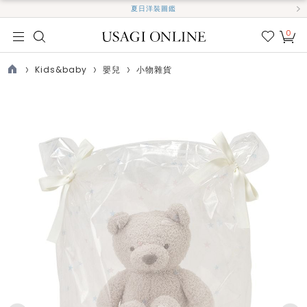
夏日洋裝圖鑑
0
我的
最愛
Kids&baby
嬰兒
小物雜貨
TOP