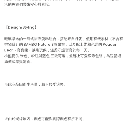
活的爸媽們帶來安心與喜悅。
【Design/Styling】
輕鬆贈送的一層式尿布蛋糕組合，搭配來自丹麥、使用有機素材（不含有
害物質）的 BAMBO Nature S號尿布，以及配上柔和色調的 Pouder
Bear（寶寶熊）絨毛玩偶，溫柔守護寶寶的每一天。
小熊提供 米色、粉紅與藍色 三款可選，並綁上可愛緞帶包裝，為送禮增
添儀式感與驚喜。
※此商品因衛生考量，恕不接受退換。
※由於光線原因，顏色可能與實際顏色有所不同。