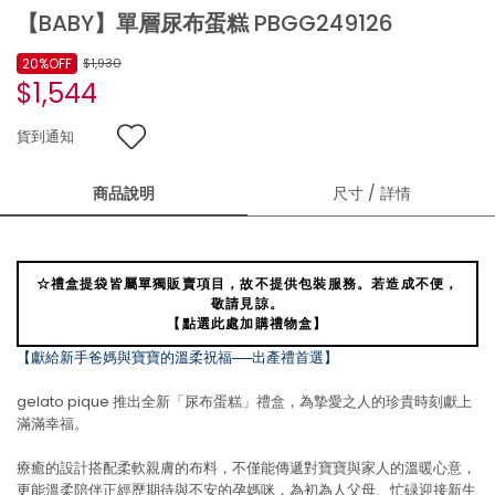
【BABY】單層尿布蛋糕 PBGG249126
20%OFF
$1,930
$1,544
貨到通知
商品說明
尺寸 / 詳情
☆禮盒提袋皆屬單獨販賣項目，故不提供包裝服務。若造成不便，
敬請見諒。
【點選此處加購禮物盒】
【獻給新手爸媽與寶寶的溫柔祝福──出產禮首選】
gelato pique 推出全新「尿布蛋糕」禮盒，為摯愛之人的珍貴時刻獻上
滿滿幸福。
療癒的設計搭配柔軟親膚的布料，不僅能傳遞對寶寶與家人的溫暖心意，
更能溫柔陪伴正經歷期待與不安的孕媽咪，為初為人父母、忙碌迎接新生