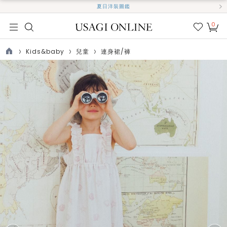
夏日洋裝圖鑑
0
我的
最愛
Kids&baby
兒童
連身裙/褲
TOP