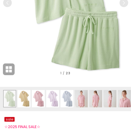
1
/
23
sale
☆2025 FINAL SALE☆