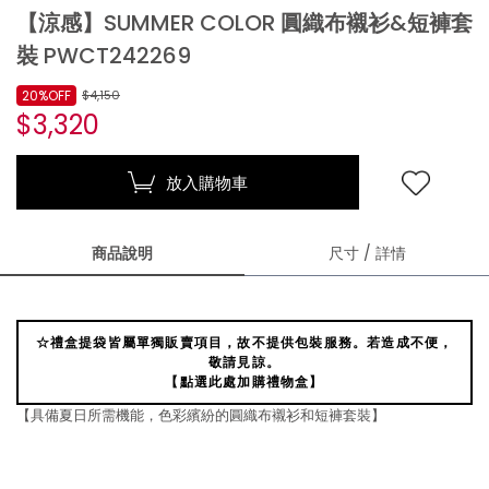
【涼感】SUMMER COLOR 圓織布襯衫&短褲套
裝 PWCT242269
20%OFF
$4,150
$3,320
放入購物車
商品說明
尺寸 / 詳情
☆禮盒提袋皆屬單獨販賣項目，故不提供包裝服務。若造成不便，
敬請見諒。
【點選此處加購禮物盒】
【具備夏日所需機能，色彩繽紛的圓織布襯衫和短褲套裝】