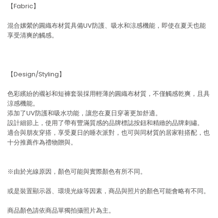
【Fabric】
混合嫘縈的圓織布材質具備UV防護、吸水和涼感機能，即使在夏天也能
享受清爽的觸感。
【Design/Styling】
色彩繽紛的襯衫和短褲套裝採用輕薄的圓織布材質，不僅觸感乾爽，且具
涼感機能。
添加了UV防護和吸水功能，讓您在夏日穿著更加舒適。
設計細節上，使用了帶有豐滿質感的品牌標誌按鈕和精緻的品牌刺繡。
適合與朋友穿搭，享受夏日的睡衣派對，也可與同材質的居家鞋搭配，也
十分推薦作為禮物贈與。
※由於光線原因，顏色可能與實際顏色有所不同。
或是裝置顯示器、環境光線等因素，商品與照片的顏色可能會略有不同。
商品顏色請依商品單獨拍攝照片為主。