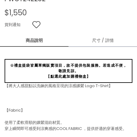
$1,550
貨到通知
商品說明
尺寸 / 詳情
☆禮盒提袋皆屬單獨販賣項目，故不提供包裝服務。若造成不便，
敬請見諒。
【點選此處加購禮物盒】
【將大人感甜點以洗鍊的風格呈現的涼感嫘縈 Logo T-Shirt】
【Fabric】
使用了柔軟滑順的嫘縈混紡材質。
穿上瞬間即可感受到涼爽感的COOL FABRIC ，提供舒適的穿著感受。