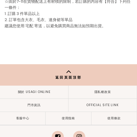
☆由於7-11在貨物配送上有材積的限制，若訂購的內容有【符合】下列任
一條件：
1. 訂購 3 件單品以上
2. 訂單包含大衣、毛衣、連身裙等單品
建議您使用
宅配
寄送，以避免購買商品無法如預期出貨。
返回頁面頂部
關於 USAGI ONLINE
隱私權政策
門市資訊
OFFICIAL SITE LINK
客服中心
使用指南
使用條款