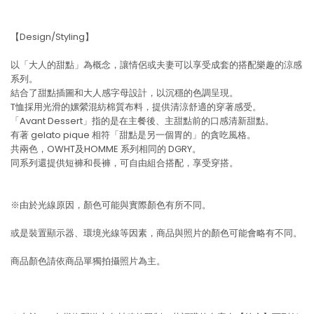
【Design/Styling】
以「大人的甜點」為概念，讓情侶或夫妻可以享受成套的搭配樂趣的涼感
系列。
結合了甜點插圖和大人感字母設計，以沉穩的色調呈現。
T恤採用光滑的嫘縈混紡棉質布料，提供清涼舒適的穿著感受。
「Avant Dessert」指的是在主餐後、主甜點前的口感清新甜點。
有著 gelato pique 相符「甜點是另一個胃的」的貪吃風格。
共兩色，OWHT及HOMME 系列相同的 DGRY。
同系列還提供短褲和長褲，可自由組合搭配，享受穿搭。
※由於光線原因，顏色可能與實際顏色有所不同。
或是裝置顯示器、環境光線等因素，商品與照片的顏色可能會略有不同。
商品顏色請依商品單獨拍攝照片為主。