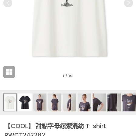
1
/
15
【COOL】 甜點字母縲縈混紡 T-shirt
PWCT242282