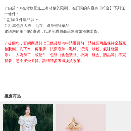
☆由於7-11在貨物配送上有材積的限制，若訂購的內容有【符合】下列任
一條件：
1. 訂購 3 件單品以上
2. 訂單包含大衣、毛衣、連身裙等單品
建議您使用
宅配
寄送，以避免購買商品無法如預期出貨。
☆提醒您，官網商品於七日鑑賞期內申請退貨前，請確認商品保持全新完
整狀態。凡下水、剪吊牌、試穿痕跡（毛球、汙漬、妝粉、氣味殘留
等）、人為加工，或配件、包裝（含包裝袋、衣架、鞋盒、贈品等）不完
整者，恕不接受退貨。詳情請參考退換貨政策。
推薦商品