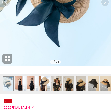
1
/
21
sale
2026FINAL SALE 七折