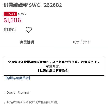
緞帶編織帽 SWGH262682
30%OFF
$1,980
$1,386
貨到通知
商品說明
尺寸 / 詳情
☆禮盒提袋皆屬單獨販賣項目，故不提供包裝服務。若造成不便，
敬請見諒。
【點選此處加購禮物盒】
【蝴蝶結編織草帽】
【Design/Styling】
以吸睛蝴蝶結作為設計亮點的編織草帽。