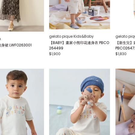
gelato pique Kids&Baby
gelato pi
n
【BABY】畫家小熊印花連身衣 PBCO
【新生兒】
裙 LWFO263001
264499
PBCO2647
$1,900
$1,830