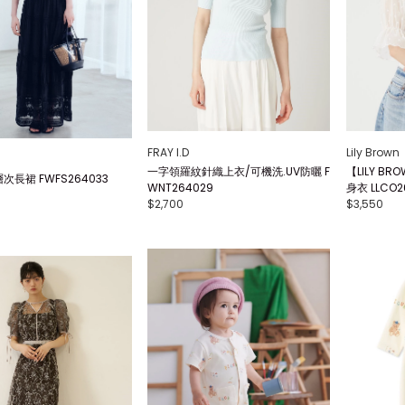
FRAY I.D
Lily Brown
一字領羅紋針織上衣/可機洗.UV防曬 F
【LILY BR
長裙 FWFS264033
WNT264029
身衣 LLCO2
$2,700
$3,550