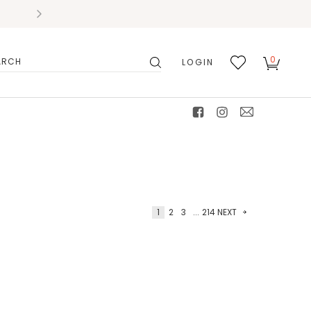
0
LOGIN
搜
我的
尋
最愛
facebook
instagram
mail
1
2
3
...
214
NEXT