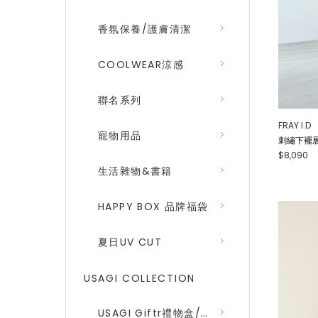
香氛保養/護膚清潔
COOLWEAR涼感
聯名系列
FRAY I.D
寵物用品
刺繡下襬層次
$8,090
生活雜物&書籍
HAPPY BOX 品牌福袋
夏日UV CUT
USAGI COLLECTION
USAGI Giftr禮物盒/包裝盒