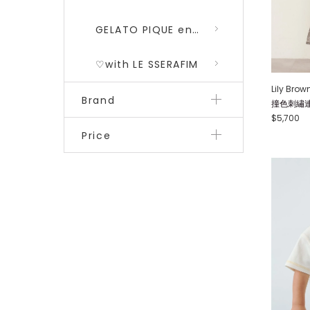
GELATO PIQUE encounters DRAGON QUEST 勇者鬥惡龍 二彈
♡with LE SSERAFIM
Lily Brow
Brand
撞色刺繡連身
$5,700
Price