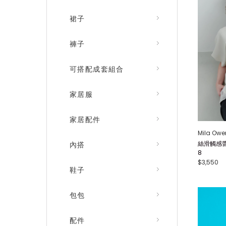
裙子
褲子
可搭配成套組合
家居服
家居配件
Mila Owe
絲滑觸感蕾
內搭
8
$3,550
鞋子
包包
配件