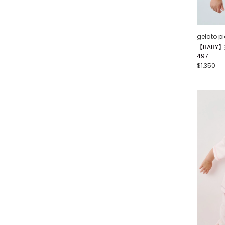
gelato p
【BABY】
497
$1,350