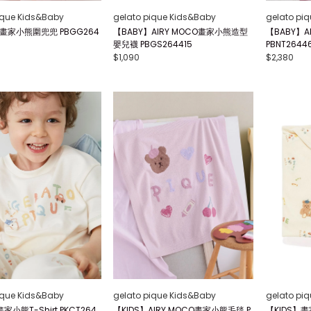
ique Kids&Baby
gelato pique Kids&Baby
gelato pi
】畫家小熊圍兜兜 PBGG264
【BABY】AIRY MOCO畫家小熊造型
【BABY】A
嬰兒襪 PBGS264415
PBNT2644
$1,090
$2,380
ique Kids&Baby
gelato pique Kids&Baby
gelato pi
家小熊T-Shirt PKCT264
【KIDS】AIRY MOCO畫家小熊毛毯 P
【KIDS】