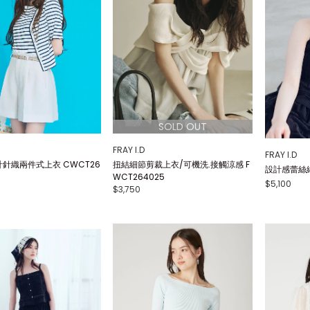
FRAY I.D
FRAY I.D
針織兩件式上衣 CWCT26
扭結細節剪裁上衣/可機洗.接觸涼感 F
設計感蕾絲細
WCT264025
$5,100
$3,750