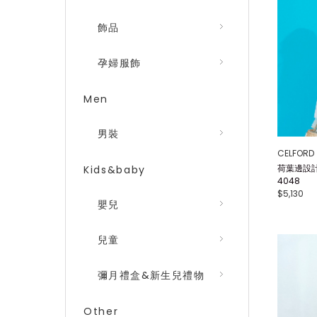
飾品
孕婦服飾
Men
男裝
CELFORD
荷葉邊設計
Kids&baby
4048
$5,130
嬰兒
兒童
彌月禮盒&新生兒禮物
Other