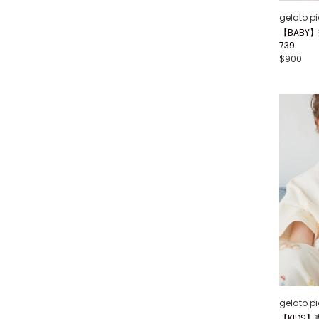
gelato p
【BABY
739
$900
gelato p
【KIDS】畫