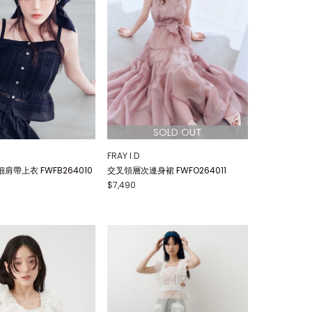
FRAY I.D
肩帶上衣 FWFB264010
交叉領層次連身裙 FWFO264011
$7,490