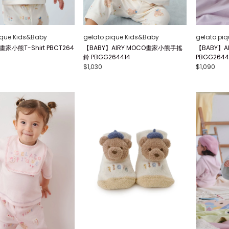
ique Kids&Baby
gelato pique Kids&Baby
gelato pi
畫家小熊T-Shirt PBCT264
【BABY】AIRY MOCO畫家小熊手搖
【BABY】A
鈴 PBGG264414
PBGG2644
$1,030
$1,090