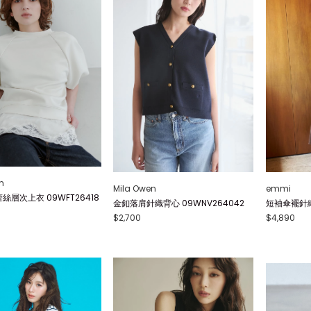
n
Mila Owen
emmi
絲層次上衣 09WFT26418
金釦落肩針織背心 09WNV264042
短袖傘襬針織連
$2,700
$4,890