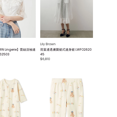
Lily Brown
OWN Lingerie】蕾絲澎袖連
荷葉邊透膚圍裙式連身裙 LWFO2620
62503
45
$6,810