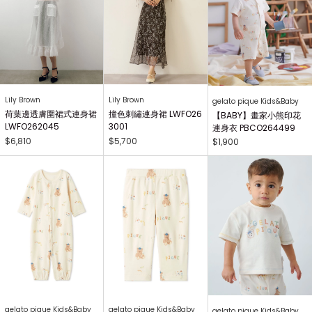
Lily Brown
Lily Brown
gelato pique Kids&Baby
荷葉邊透膚圍裙式連身裙
撞色刺繡連身裙 LWFO26
【BABY】畫家小熊印花
LWFO262045
3001
連身衣 PBCO264499
$6,810
$5,700
$1,900
gelato pique Kids&Baby
gelato pique Kids&Baby
gelato pique Kids&Baby