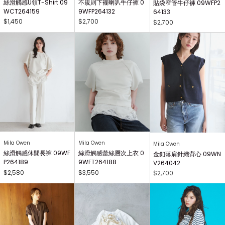
絲滑觸感U領T-Shirt 09
不規則下襬喇叭牛仔褲 0
貼袋窄管牛仔褲 09WFP2
WCT264159
9WFP264132
64133
$1,450
$2,700
$2,700
Mila Owen
Mila Owen
Mila Owen
絲滑觸感休閒長褲 09WF
絲滑觸感蕾絲層次上衣 0
金釦落肩針織背心 09WN
P264189
9WFT264188
V264042
$2,580
$3,550
$2,700