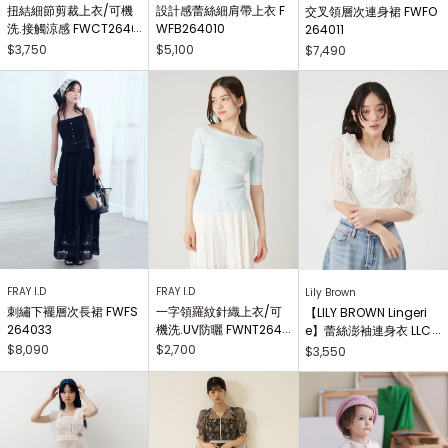
扭結細節剪裁上衣/可機
設計感蕾絲細肩帶上衣 F
交叉領層次連身裙 FWFO
洗.接觸涼感 FWCT2640
WFB264010
264011
25
$3,750
$5,100
$7,490
FRAY I.D
FRAY I.D
Lily Brown
刺繡下襬層次長裙 FWFS
一字領羅紋針織上衣/可
【LILY BROWN Lingeri
264033
機洗.UV防曬 FWNT2640
e】蕾絲澎袖連身衣 LLCO
29
262503
$8,090
$2,700
$3,550