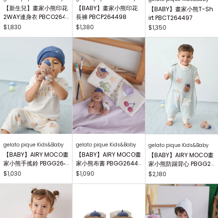
【新生兒】畫家小熊印花
【BABY】畫家小熊印花
【BABY】畫家小熊T-Sh
2WAY連身衣 PBCO264
長褲 PBCP264498
irt PBCT264497
738
$1,830
$1,380
$1,350
gelato pique Kids&Baby
gelato pique Kids&Baby
gelato pique Kids&Baby
【BABY】AIRY MOCO畫
【BABY】AIRY MOCO畫
【BABY】AIRY MOCO畫
家小熊手搖鈴 PBGG264
家小熊布書 PBGG26441
家小熊防踢背心 PBGG2
414
8
64465
$1,030
$1,090
$2,180