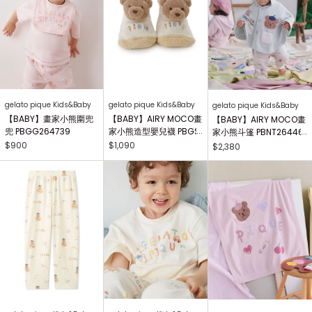
gelato pique Kids&Baby
gelato pique Kids&Baby
gelato pique Kids&Baby
【BABY】畫家小熊圍兜
【BABY】AIRY MOCO畫
【BABY】AIRY MOCO畫
兜 PBGG264739
家小熊造型嬰兒襪 PBGS
家小熊斗篷 PBNT26446
264415
4
$900
$1,090
$2,380