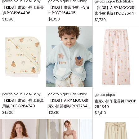
gelato pique Kids&Baby
gelato pique Kids&Baby
gelato pique Kids&Baby
【KIDS】畫家小熊印花長
【KIDS】畫家小熊T-Shi
【KIDS】AIRY MOCO畫
褲 PKCP264496
rt PKCT264495
家小熊毛毯 PKGG26441
7
$1,380
$1,350
$1,730
gelato pique Kids&Baby
gelato pique Kids&Baby
gelato pique
【KIDS】畫家小熊印花萬
【KIDS】AIRY MOCO畫
畫家小熊印花長褲 PWCP
用毯 PKGG264740
家小熊開襟衫 PKNT2644
264340
63
$1,700
$2,310
$2,410