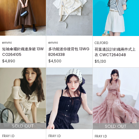
emmi
emmi
CELFORD
短袖傘襬針織連身裙 13W
多功能迷你後背包 13WG
荷葉邊設計針織兩件式上
CO264105
B264338
衣 CWCT264048
$4,890
$4,500
$5,130
FRAY I.D
FRAY I.D
FRAY I.D