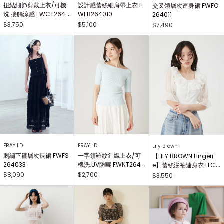
扭結細節剪裁上衣/可機
設計感蕾絲細肩帶上衣 F
交叉領層次連身裙 FWFO
洗.接觸涼感 FWCT2640
WFB264010
264011
25
$3,750
$5,100
$7,490
FRAY I.D
FRAY I.D
Lily Brown
刺繡下襬層次長裙 FWFS
一字領羅紋針織上衣/可
【LILY BROWN Lingeri
264033
機洗.UV防曬 FWNT2640
e】蕾絲澎袖連身衣 LLCO
29
262503
$8,090
$2,700
$3,550