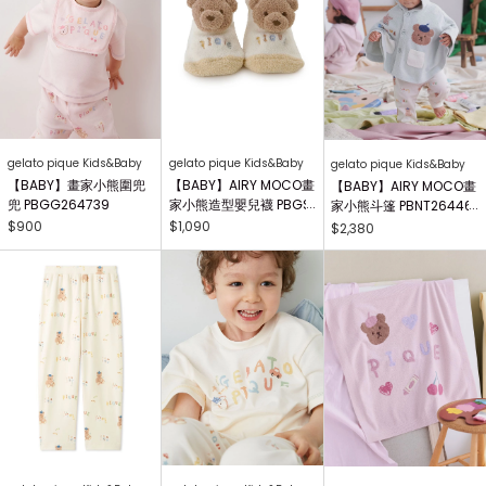
gelato pique Kids&Baby
gelato pique Kids&Baby
gelato pique Kids&Baby
【BABY】畫家小熊圍兜
【BABY】AIRY MOCO畫
【BABY】AIRY MOCO畫
兜 PBGG264739
家小熊造型嬰兒襪 PBGS
家小熊斗篷 PBNT26446
264415
4
$900
$1,090
$2,380