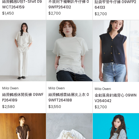
絲滑觸感U領T-Shirt 09
不規則下襬喇叭牛仔褲 0
貼袋窄管牛仔褲 09WFP2
WCT264159
9WFP264132
64133
$1,450
$2,700
$2,700
Mila Owen
Mila Owen
Mila Owen
絲滑觸感休閒長褲 09WF
絲滑觸感蕾絲層次上衣 0
金釦落肩針織背心 09WN
P264189
9WFT264188
V264042
$2,580
$3,550
$2,700