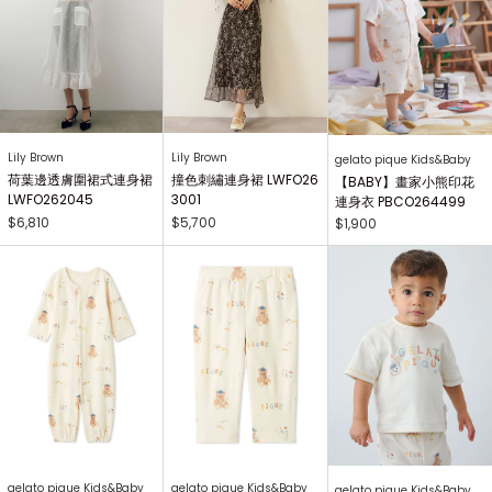
Lily Brown
Lily Brown
gelato pique Kids&Baby
荷葉邊透膚圍裙式連身裙
撞色刺繡連身裙 LWFO26
【BABY】畫家小熊印花
LWFO262045
3001
連身衣 PBCO264499
$6,810
$5,700
$1,900
gelato pique Kids&Baby
gelato pique Kids&Baby
gelato pique Kids&Baby