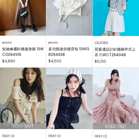
emmi
emmi
CELFORD
短袖傘襬針織連身裙 13W
多功能迷你後背包 13WG
荷葉邊設計針織兩件式上
CO264105
B264338
衣 CWCT264048
$4,890
$4,500
$5,130
FRAY I.D
FRAY I.D
FRAY I.D