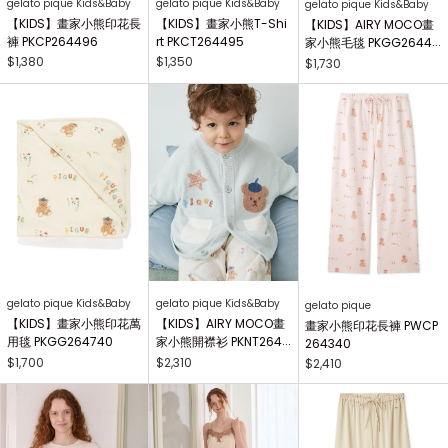
gelato pique Kids&Baby
gelato pique Kids&Baby
gelato pique Kids&Baby
【KIDS】畫家小熊印花長
【KIDS】畫家小熊T-Shi
【KIDS】AIRY MOCO畫
褲 PKCP264496
rt PKCT264495
家小熊毛毯 PKGG26441
7
$1,380
$1,350
$1,730
gelato pique Kids&Baby
gelato pique Kids&Baby
gelato pique
【KIDS】畫家小熊印花萬
【KIDS】AIRY MOCO畫
畫家小熊印花長褲 PWCP
用毯 PKGG264740
家小熊開襟衫 PKNT2644
264340
63
$1,700
$2,310
$2,410