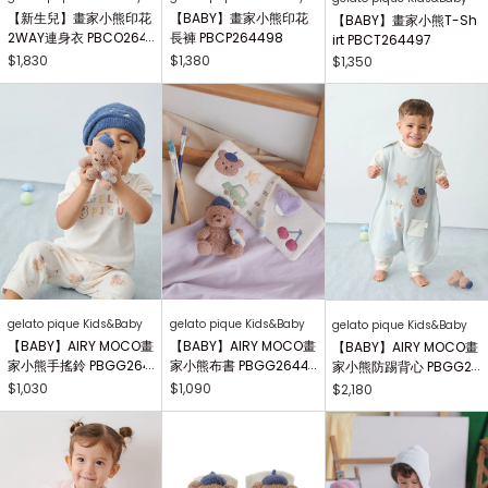
【新生兒】畫家小熊印花
【BABY】畫家小熊印花
【BABY】畫家小熊T-Sh
2WAY連身衣 PBCO264
長褲 PBCP264498
irt PBCT264497
738
$1,830
$1,380
$1,350
gelato pique Kids&Baby
gelato pique Kids&Baby
gelato pique Kids&Baby
【BABY】AIRY MOCO畫
【BABY】AIRY MOCO畫
【BABY】AIRY MOCO畫
家小熊手搖鈴 PBGG264
家小熊布書 PBGG26441
家小熊防踢背心 PBGG2
414
8
64465
$1,030
$1,090
$2,180