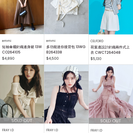
emmi
emmi
CELFORD
短袖傘襬針織連身裙 13W
多功能迷你後背包 13WG
荷葉邊設計針織兩件式上
CO264105
B264338
衣 CWCT264048
$4,890
$4,500
$5,130
FRAY I.D
FRAY I.D
FRAY I.D