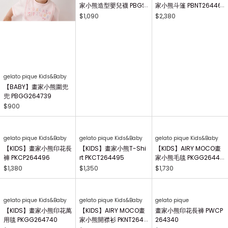
gelato pique Kids&Baby
gelato pique Kids&Baby
gelato pique Kids&Baby
【BABY】畫家小熊圍兜
【BABY】AIRY MOCO畫
【BABY】AIRY MOCO畫
兜 PBGG264739
家小熊造型嬰兒襪 PBGS
家小熊斗篷 PBNT26446
264415
4
$900
$1,090
$2,380
gelato pique Kids&Baby
【KIDS】AIRY MOCO畫
家小熊毛毯 PKGG26441
7
$1,730