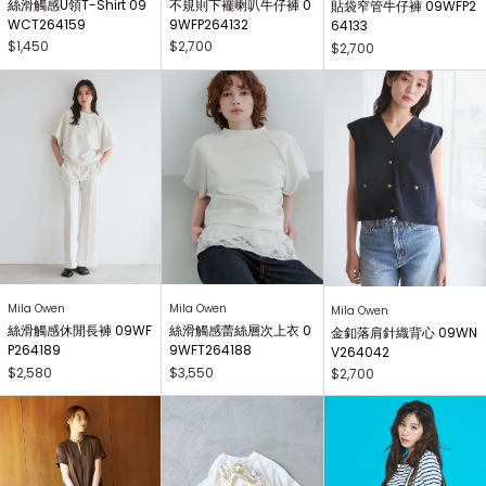
絲滑觸感U領T-Shirt 09
不規則下襬喇叭牛仔褲 0
貼袋窄管牛仔褲 09WFP2
WCT264159
9WFP264132
64133
$1,450
$2,700
$2,700
Mila Owen
Mila Owen
Mila Owen
絲滑觸感休閒長褲 09WF
絲滑觸感蕾絲層次上衣 0
金釦落肩針織背心 09WN
P264189
9WFT264188
V264042
$2,580
$3,550
$2,700