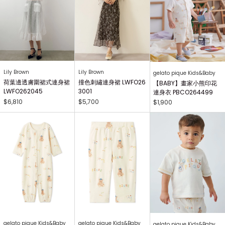
Lily Brown
Lily Brown
gelato pique Kids&Baby
荷葉邊透膚圍裙式連身裙
撞色刺繡連身裙 LWFO26
【BABY】畫家小熊印花
LWFO262045
3001
連身衣 PBCO264499
$6,810
$5,700
$1,900
gelato pique Kids&Baby
gelato pique Kids&Baby
gelato pique Kids&Baby