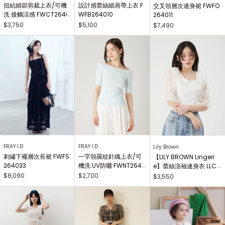
扭結細節剪裁上衣/可機
設計感蕾絲細肩帶上衣 F
交叉領層次連身裙 FWFO
洗.接觸涼感 FWCT2640
WFB264010
264011
25
$3,750
$5,100
$7,490
FRAY I.D
FRAY I.D
Lily Brown
刺繡下襬層次長裙 FWFS
一字領羅紋針織上衣/可
【LILY BROWN Lingeri
264033
機洗.UV防曬 FWNT2640
e】蕾絲澎袖連身衣 LLCO
29
262503
$8,090
$2,700
$3,550