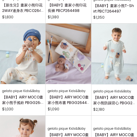
【新生兒】畫家小熊印花
【BABY】畫家小熊印花
【BABY】畫家小熊T-Sh
2WAY連身衣 PBCO264
長褲 PBCP264498
irt PBCT264497
738
$1,830
$1,380
$1,350
gelato pique Kids&Baby
gelato pique Kids&Baby
gelato pique Kids&Baby
【BABY】AIRY MOCO畫
【BABY】AIRY MOCO畫
【BABY】AIRY MOCO畫
家小熊手搖鈴 PBGG264
家小熊布書 PBGG26441
家小熊防踢背心 PBGG2
414
8
64465
$1,030
$1,090
$2,180