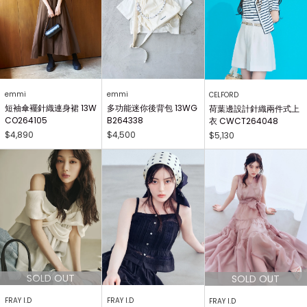
emmi
emmi
CELFORD
短袖傘襬針織連身裙 13W
多功能迷你後背包 13WG
荷葉邊設計針織兩件式上
CO264105
B264338
衣 CWCT264048
$4,890
$4,500
$5,130
FRAY I.D
FRAY I.D
FRAY I.D