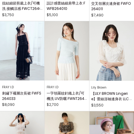
扭結細節剪裁上衣/可機
設計感蕾絲細肩帶上衣 F
交叉領層次連身裙 FWFO
洗.接觸涼感 FWCT2640
WFB264010
264011
25
$3,750
$5,100
$7,490
FRAY I.D
FRAY I.D
Lily Brown
刺繡下襬層次長裙 FWFS
一字領羅紋針織上衣/可
【LILY BROWN Lingeri
264033
機洗.UV防曬 FWNT2640
e】蕾絲澎袖連身衣 LLCO
29
262503
$8,090
$2,700
$3,550