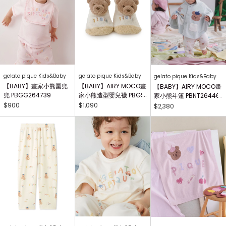
gelato pique Kids&Baby
gelato pique Kids&Baby
gelato pique Kids&Baby
【BABY】畫家小熊圍兜
【BABY】AIRY MOCO畫
【BABY】AIRY MOCO畫
兜 PBGG264739
家小熊造型嬰兒襪 PBGS
家小熊斗篷 PBNT26446
264415
4
$900
$1,090
$2,380