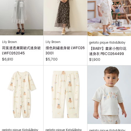
Lily Brown
Lily Brown
gelato pique Kids&Baby
荷葉邊透膚圍裙式連身裙
撞色刺繡連身裙 LWFO26
【BABY】畫家小熊印花
LWFO262045
3001
連身衣 PBCO264499
$6,810
$5,700
$1,900
gelato pique Kids&Baby
gelato pique Kids&Baby
gelato pique Kids&Baby