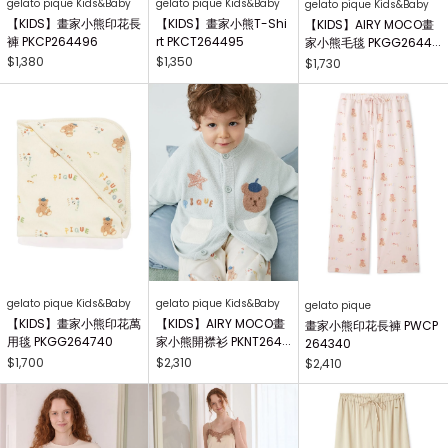
gelato pique Kids&Baby
gelato pique Kids&Baby
gelato pique Kids&Baby
【KIDS】畫家小熊印花長
【KIDS】畫家小熊T-Shi
【KIDS】AIRY MOCO畫
褲 PKCP264496
rt PKCT264495
家小熊毛毯 PKGG26441
7
$1,380
$1,350
$1,730
gelato pique Kids&Baby
gelato pique Kids&Baby
gelato pique
【KIDS】畫家小熊印花萬
【KIDS】AIRY MOCO畫
畫家小熊印花長褲 PWCP
用毯 PKGG264740
家小熊開襟衫 PKNT2644
264340
63
$1,700
$2,310
$2,410