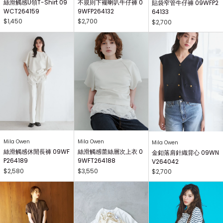
絲滑觸感U領T-Shirt 09
不規則下襬喇叭牛仔褲 0
貼袋窄管牛仔褲 09WFP2
WCT264159
9WFP264132
64133
$1,450
$2,700
$2,700
Mila Owen
Mila Owen
Mila Owen
絲滑觸感休閒長褲 09WF
絲滑觸感蕾絲層次上衣 0
金釦落肩針織背心 09WN
P264189
9WFT264188
V264042
$2,580
$3,550
$2,700