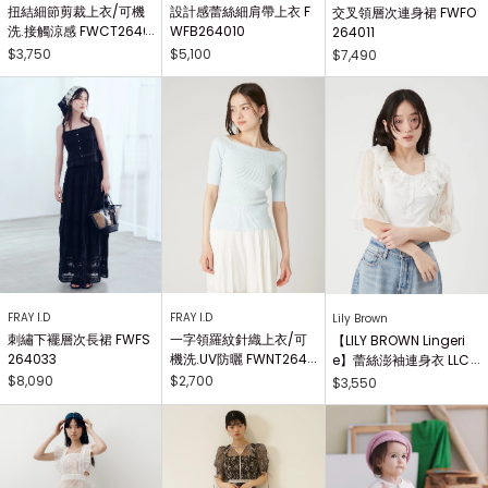
扭結細節剪裁上衣/可機
設計感蕾絲細肩帶上衣 F
交叉領層次連身裙 FWFO
洗.接觸涼感 FWCT2640
WFB264010
264011
25
$3,750
$5,100
$7,490
FRAY I.D
FRAY I.D
Lily Brown
刺繡下襬層次長裙 FWFS
一字領羅紋針織上衣/可
【LILY BROWN Lingeri
264033
機洗.UV防曬 FWNT2640
e】蕾絲澎袖連身衣 LLCO
29
262503
$8,090
$2,700
$3,550