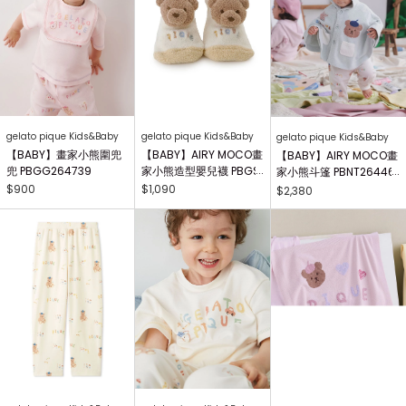
gelato pique Kids&Baby
gelato pique Kids&Baby
gelato pique Kids&Baby
【BABY】畫家小熊圍兜
【BABY】AIRY MOCO畫
【BABY】AIRY MOCO畫
兜 PBGG264739
家小熊造型嬰兒襪 PBGS
家小熊斗篷 PBNT26446
264415
4
$900
$1,090
$2,380