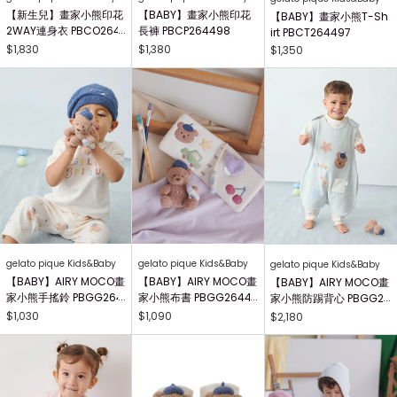
【新生兒】畫家小熊印花
【BABY】畫家小熊印花
【BABY】畫家小熊T-Sh
2WAY連身衣 PBCO264
長褲 PBCP264498
irt PBCT264497
738
$1,830
$1,380
$1,350
gelato pique Kids&Baby
gelato pique Kids&Baby
gelato pique Kids&Baby
【BABY】AIRY MOCO畫
【BABY】AIRY MOCO畫
【BABY】AIRY MOCO畫
家小熊手搖鈴 PBGG264
家小熊布書 PBGG26441
家小熊防踢背心 PBGG2
414
8
64465
$1,030
$1,090
$2,180