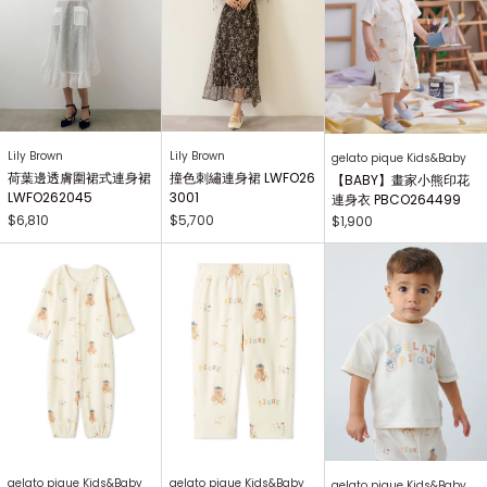
Lily Brown
Lily Brown
gelato pique Kids&Baby
荷葉邊透膚圍裙式連身裙
撞色刺繡連身裙 LWFO26
【BABY】畫家小熊印花
LWFO262045
3001
連身衣 PBCO264499
$6,810
$5,700
$1,900
gelato pique Kids&Baby
gelato pique Kids&Baby
gelato pique Kids&Baby