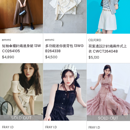
emmi
emmi
CELFORD
短袖傘襬針織連身裙 13W
多功能迷你後背包 13WG
荷葉邊設計針織兩件式上
CO264105
B264338
衣 CWCT264048
$4,890
$4,500
$5,130
FRAY I.D
FRAY I.D
FRAY I.D