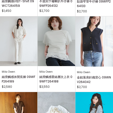
絲滑觸感U領T-Shirt 09
不規則下襬喇叭牛仔褲 0
貼袋窄管牛仔褲 09WFP2
WCT264159
9WFP264132
64133
$1,450
$2,700
$2,700
Mila Owen
Mila Owen
Mila Owen
絲滑觸感休閒長褲 09WF
絲滑觸感蕾絲層次上衣 0
金釦落肩針織背心 09WN
P264189
9WFT264188
V264042
$2,580
$3,550
$2,700