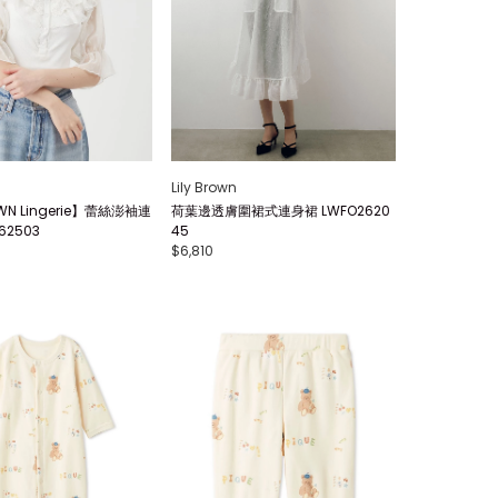
Lily Brown
OWN Lingerie】蕾絲澎袖連
荷葉邊透膚圍裙式連身裙 LWFO2620
62503
45
$6,810