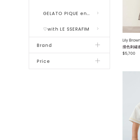
GELATO PIQUE encounters DRAGON QUEST 勇者鬥惡龍 二彈
♡with LE SSERAFIM
Lily Brow
Brand
撞色刺繡連身
$5,700
Price