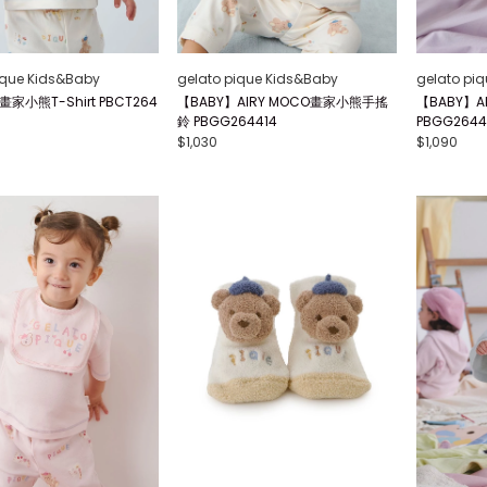
ique Kids&Baby
gelato pique Kids&Baby
gelato pi
畫家小熊T-Shirt PBCT264
【BABY】AIRY MOCO畫家小熊手搖
【BABY】A
鈴 PBGG264414
PBGG2644
$1,030
$1,090