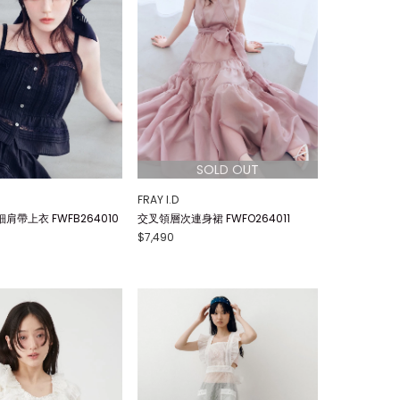
FRAY I.D
肩帶上衣 FWFB264010
交叉領層次連身裙 FWFO264011
$7,490