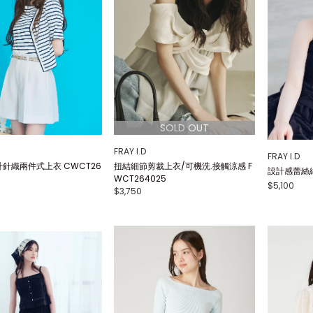
FRAY I.D
FRAY I.D
針織兩件式上衣 CWCT26
扭結細節剪裁上衣/可機洗.接觸涼感 F
設計感蕾絲細
WCT264025
$5,100
$3,750