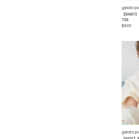
gelato p
【BABY
739
$900
gelato p
【KIDS】畫