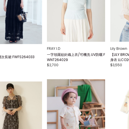
FRAY I.D
Lily Brown
一字領羅紋針織上衣/可機洗.UV防曬 F
【LILY BR
長裙 FWFS264033
WNT264029
身衣 LLCO2
$2,700
$3,550