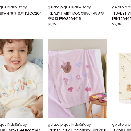
ique Kids&Baby
gelato pique Kids&Baby
gelato pi
】畫家小熊圍兜兜 PBGG264
【BABY】AIRY MOCO畫家小熊造型
【BABY】A
嬰兒襪 PBGS264415
PBNT2644
$1,090
$2,380
ique Kids&Baby
gelato pique Kids&Baby
gelato pi
家小熊T-Shirt PKCT264
【KIDS】AIRY MOCO畫家小熊毛毯 P
【KIDS】