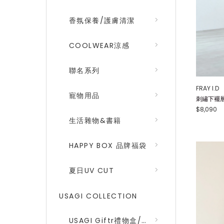
香氛保養/護膚清潔
COOLWEAR涼感
聯名系列
FRAY I.D
寵物用品
刺繡下襬層次
$8,090
生活雜物&書籍
HAPPY BOX 品牌福袋
夏日UV CUT
USAGI COLLECTION
USAGI Giftr禮物盒/包裝盒