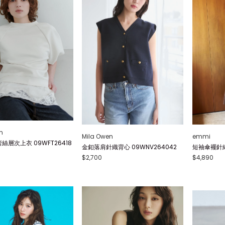
n
Mila Owen
emmi
絲層次上衣 09WFT26418
金釦落肩針織背心 09WNV264042
短袖傘襬針織連
$2,700
$4,890