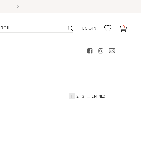
0
LOGIN
搜
我的
尋
最愛
facebook
instagram
mail
1
2
3
...
214
NEXT