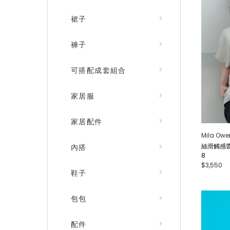
裙子
褲子
可搭配成套組合
家居服
家居配件
Mila Owe
絲滑觸感蕾
內搭
8
$3,550
鞋子
包包
配件