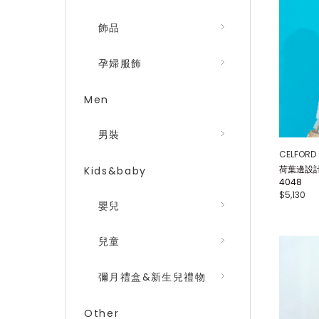
飾品
孕婦服飾
Men
男裝
CELFORD
荷葉邊設計
Kids&baby
4048
$5,130
嬰兒
兒童
彌月禮盒&新生兒禮物
Other