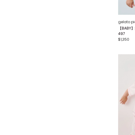
gelato p
【BABY】
497
$1,350