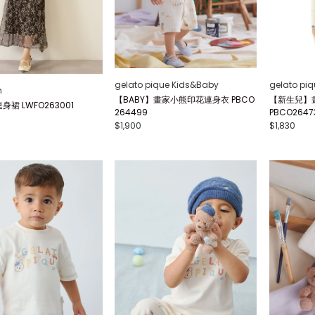
gelato pique Kids&Baby
gelato pi
n
【BABY】畫家小熊印花連身衣 PBCO
【新生兒】
裙 LWFO263001
264499
PBCO2647
$1,900
$1,830