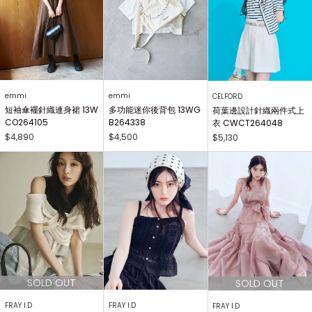
emmi
emmi
CELFORD
短袖傘襬針織連身裙 13W
多功能迷你後背包 13WG
荷葉邊設計針織兩件式上
CO264105
B264338
衣 CWCT264048
$4,890
$4,500
$5,130
FRAY I.D
FRAY I.D
FRAY I.D