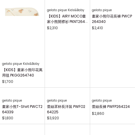
gelato pique Kids&Baby
gelato pique Kids&Baby
gelato pique Kids&Baby
【BABY】畫家小熊圍兜
【BABY】AIRY MOCO畫
【BABY】AIRY MOCO畫
兜 PBGG264739
家小熊造型嬰兒襪 PBGS
家小熊斗篷 PBNT26446
264415
4
$900
$1,090
$2,380
gelato pique Kids&Baby
【KIDS】畫家小熊T-Shi
rt PKCT264495
$1,350