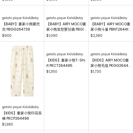
【BABY】畫家小熊T-Sh
irt PBCT264497
$1,350
gelato pique Kids&Baby
gelato pique Kids&Baby
【BABY】AIRY MOCO畫
【BABY】AIRY MOCO畫
家小熊手搖鈴 PBGG264
家小熊防踢背心 PBGG2
414
64465
$1,030
$2,180
gelato pique Kids&Baby
【BABY】AIRY MOCO畫
家小熊布書 PBGG26441
8
$1,090