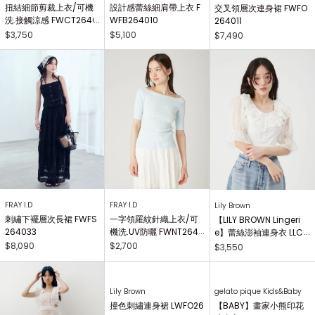
扭結細節剪裁上衣/可機
設計感蕾絲細肩帶上衣 F
交叉領層次連身裙 FWFO
洗.接觸涼感 FWCT2640
WFB264010
264011
25
$3,750
$5,100
$7,490
FRAY I.D
FRAY I.D
Lily Brown
刺繡下襬層次長裙 FWFS
一字領羅紋針織上衣/可
【LILY BROWN Lingeri
264033
機洗.UV防曬 FWNT2640
e】蕾絲澎袖連身衣 LLCO
29
262503
$8,090
$2,700
$3,550
Lily Brown
撞色刺繡連身裙 LWFO26