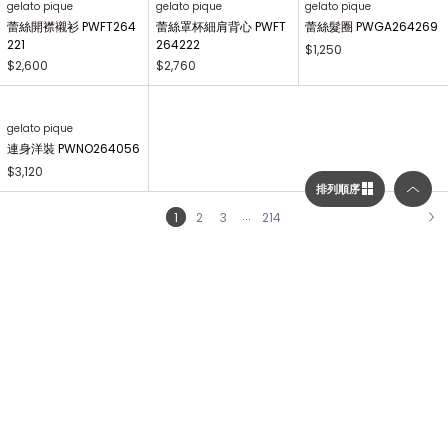
gelato pique Kids&Baby
gelato pique Kids&Baby
【KIDS】畫家小熊印花長
【KIDS】AIRY MOCO畫
褲 PKCP264496
家小熊毛毯 PKGG26441
7
$1,380
$1,730
gelato pique Kids&Baby
gelato pique
【KIDS】AIRY MOCO畫
畫家小熊印花長褲 PWCP
家小熊開襟衫 PKNT2644
264340
63
$2,310
$2,410
排列順序
選擇顯示列數／排列順序
gelato pique Kids&Baby
【KIDS】畫家小熊印花萬
顯示列數
用毯 PKGG264740
$1,700
二列顯示（圖片較大）
gelato pique
gelato pique
三列顯示（圖片較多）
蕾絲罩杯長洋裝 PWFO2
蕾絲長褲 PWFP264224