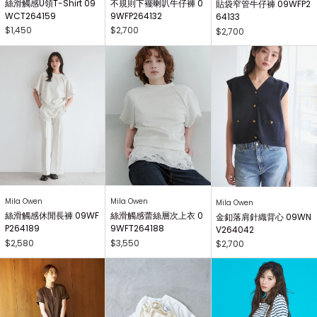
絲滑觸感U領T-Shirt 09
不規則下襬喇叭牛仔褲 0
貼袋窄管牛仔褲 09WFP2
WCT264159
9WFP264132
64133
$1,450
$2,700
$2,700
Mila Owen
Mila Owen
Mila Owen
絲滑觸感休閒長褲 09WF
絲滑觸感蕾絲層次上衣 0
金釦落肩針織背心 09WN
P264189
9WFT264188
V264042
$2,580
$3,550
$2,700