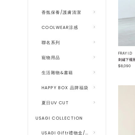
香氛保養/護膚清潔
COOLWEAR涼感
聯名系列
FRAY I.D
寵物用品
刺繡下襬層次
$8,090
生活雜物&書籍
HAPPY BOX 品牌福袋
夏日UV CUT
USAGI COLLECTION
USAGI Giftr禮物盒/包裝盒