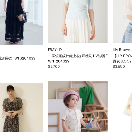
FRAY I.D
Lily Brown
一字領羅紋針織上衣/可機洗.UV防曬 F
【LILY BR
長裙 FWFS264033
WNT264029
身衣 LLCO2
$2,700
$3,550