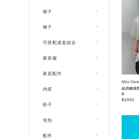
裙子
褲子
可搭配成套組合
家居服
家居配件
Mila Owe
絲滑觸感蕾
內搭
8
$3,550
鞋子
包包
配件