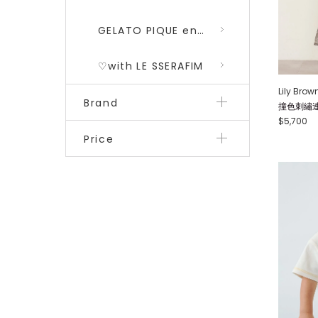
GELATO PIQUE encounters DRAGON QUEST 勇者鬥惡龍 二彈
♡with LE SSERAFIM
Lily Brow
Brand
撞色刺繡連身
$5,700
Price