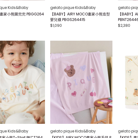
ique Kids&Baby
gelato pique Kids&Baby
gelato pi
】畫家小熊圍兜兜 PBGG264
【BABY】AIRY MOCO畫家小熊造型
【BABY】A
嬰兒襪 PBGS264415
PBNT2644
$1,090
$2,380
ique Kids&Baby
gelato pique Kids&Baby
gelato pi
家小熊T-Shirt PKCT264
【KIDS】AIRY MOCO畫家小熊毛毯 P
【KIDS】