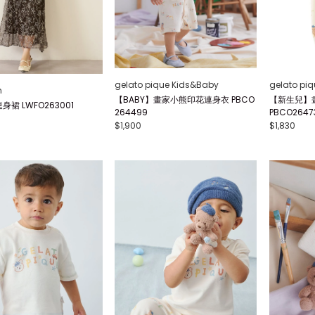
gelato pique Kids&Baby
gelato pi
n
【BABY】畫家小熊印花連身衣 PBCO
【新生兒】
裙 LWFO263001
264499
PBCO2647
$1,900
$1,830