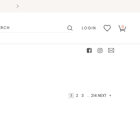
0
LOGIN
搜
我的
尋
最愛
facebook
instagram
mail
1
2
3
...
214
NEXT