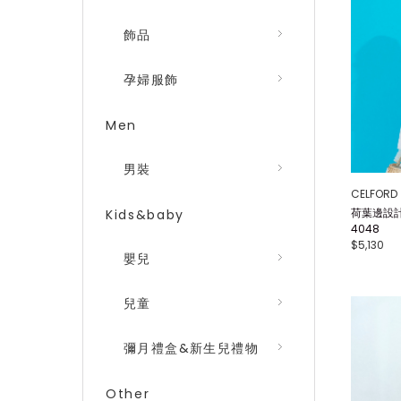
飾品
孕婦服飾
Men
男裝
CELFORD
荷葉邊設計
Kids&baby
4048
$5,130
嬰兒
兒童
彌月禮盒&新生兒禮物
Other