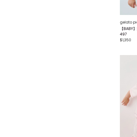
gelato p
【BABY】
497
$1,350