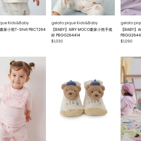
ique Kids&Baby
gelato pique Kids&Baby
gelato pi
畫家小熊T-Shirt PBCT264
【BABY】AIRY MOCO畫家小熊手搖
【BABY】A
鈴 PBGG264414
PBGG2644
$1,030
$1,090