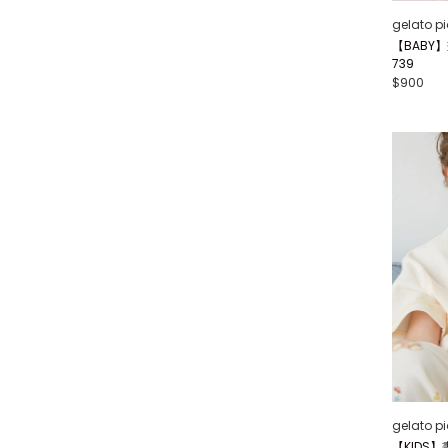
gelato p
【BABY
739
$900
gelato p
【KIDS】畫