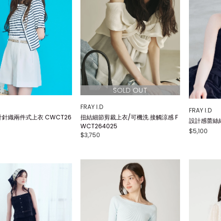
FRAY I.D
FRAY I.D
針織兩件式上衣 CWCT26
扭結細節剪裁上衣/可機洗.接觸涼感 F
設計感蕾絲細
WCT264025
$5,100
$3,750