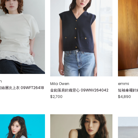
n
Mila Owen
emmi
絲層次上衣 09WFT26418
金釦落肩針織背心 09WNV264042
短袖傘襬針織連
$2,700
$4,890