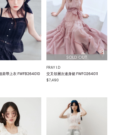
FRAY I.D
肩帶上衣 FWFB264010
交叉領層次連身裙 FWFO264011
$7,490