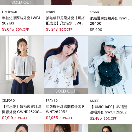
Lily Brown
emmi
emmi
半袖短版西裝外套 LWFJ
抽皺細節尼龍外套【可搭
網織透膚短袖外套 13WFJ
262183
配成套】/防潑水 13WFJ
264001
262044
$3,045
$5,243
30%OFF
30%OFF
$5,400
CELFORD
FRAY I.D
SNIDEL
【可水洗】短袖透膚針織
短版羅紋針織開襟外套 F
【LUMISHADE】UV滾邊
開襟外套 CWND262083
WNT262052
連帽外套 SWCT262023
$2,919
$2,065
30%OFF
30%OFF
$2,485
30%OFF