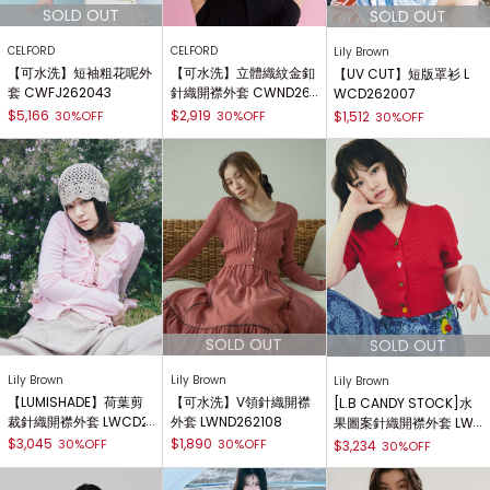
CELFORD
CELFORD
Lily Brown
【可水洗】短袖粗花呢外
【可水洗】立體織紋金釦
【UV CUT】短版罩衫 L
套 CWFJ262043
針織開襟外套 CWND26
WCD262007
2081
$5,166
$2,919
30%OFF
30%OFF
$1,512
30%OFF
Lily Brown
Lily Brown
Lily Brown
【LUMISHADE】荷葉剪
【可水洗】V領針織開襟
[L.B CANDY STOCK]水
裁針織開襟外套 LWCD2
外套 LWND262108
果圖案針織開襟外套 LW
62129
ND262807
$3,045
$1,890
30%OFF
30%OFF
$3,234
30%OFF