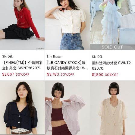
SNIDEL
Lily Brown
SNIDEL
【PINGU(TM)】企鵝圖案
[L.B CANDY STOCK]短
蕾絲邊薄紗外套 SWNT2
金扣外套 SWNT262071
版寶石針織開襟外套 LW
62070
ND262846
$2,667
$3,780
30%OFF
30%OFF
$1,890
30%OFF