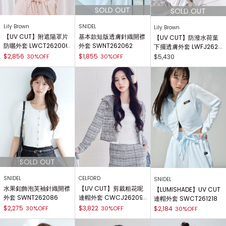
Lily Brown
SNIDEL
Lily Brown
【UV CUT】附遮陽罩片
基本款短版透膚針織開襟
【UV CUT】防潑水荷葉
防曬外套 LWCT262006
外套 SWNT262062
下擺透膚外套 LWFJ2620
01
$2,856
$1,855
30%OFF
30%OFF
$5,430
SNIDEL
CELFORD
SNIDEL
水果釦飾泡芙袖針織開襟
【UV CUT】剪裁粗花呢
【LUMISHADE】UV CUT
外套 SWNT262086
連帽外套 CWCJ26209
連帽外套 SWCT261218
2
$2,275
$3,822
30%OFF
30%OFF
$2,184
30%OFF