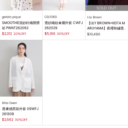
gelato pique
CELFORD
Lily Brown
SMOOTHIE混紗針織開襟
透紗織紋傘襬外套 CWFJ
【LILY BROWN×KEITA M
衫 PWNT262062
262029
ARUYAMA】夜櫻刺繡蕾
絲飛行外套 LWFJ261176
$2,312
$5,166
20%OFF
30%OFF
$10,490
Mila Owen
透膚感西裝外套 09WFJ
261308
$2,562
30%OFF