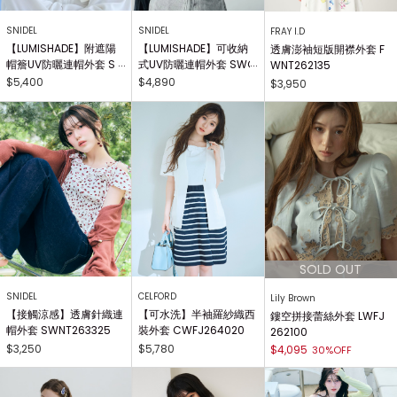
SNIDEL
SNIDEL
FRAY I.D
【LUMISHADE】附遮陽
【LUMISHADE】可收納
透膚澎袖短版開襟外套 F
帽簷UV防曬連帽外套 S
式UV防曬連帽外套 SWG
WNT262135
WCJ261265
G261702
$5,400
$4,890
$3,950
SNIDEL
CELFORD
Lily Brown
【接觸涼感】透膚針織連
【可水洗】半袖羅紗織西
鏤空拼接蕾絲外套 LWFJ
帽外套 SWNT263325
裝外套 CWFJ264020
262100
$3,250
$5,780
$4,095
30%OFF