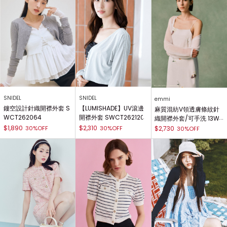
SNIDEL
SNIDEL
emmi
鏤空設計針織開襟外套 S
【LUMISHADE】UV滾邊
麻質混紡V領透膚條紋針
WCT262064
開襟外套 SWCT262120
織開襟外套/可手洗 13W
ND262046
$1,890
$2,310
30%OFF
30%OFF
$2,730
30%OFF