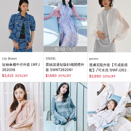
Lily Brown
SNIDEL
emmi
短袖傘襬牛仔外套 LWFJ
蕾絲滾邊短版針織開襟外
透膚尼龍外套【可成套搭
262039
套 SWNT262061
配】/可水洗 13WFJ2620
75
$3,423
$1,680
30%OFF
30%OFF
$3,990
30%OFF