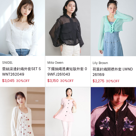
SNIDEL
Mila Owen
Lily Brown
蕾絲滾邊針織外套SET S
下擺抽繩透膚短版外套 0
荷葉針織開襟外套 LWND
WNT262049
9WFJ261043
261169
$3,045
$3,150
30%OFF
30%OFF
$2,275
30%OFF