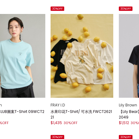
30%OFF
30%OFF
n
FRAY I.D
Lily Brown
 CLUB圖案T-Shirt 09WCT2
水果印花T-Shirt/ 可水洗 FWCT2621
【Lily Bea
21
2049
$1,435
$1,512
%OFF
30%OFF
30%
30%OFF
30%OFF