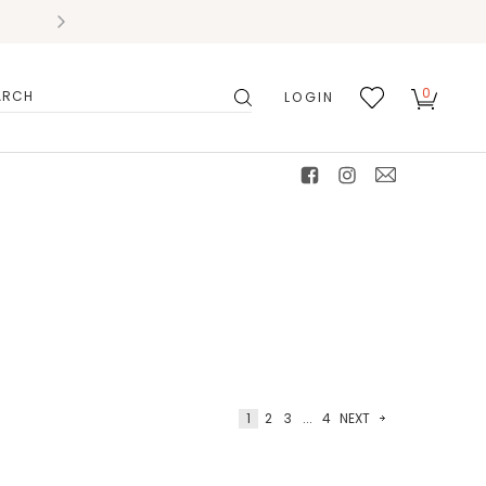
0
LOGIN
搜
我的
尋
最愛
facebook
instagram
mail
1
2
3
...
4
NEXT