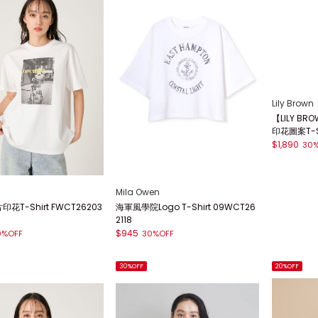
Mila Owen
Lily Brown
花T-Shirt FWCT26203
海軍風學院Logo T-Shirt 09WCT26
【LILY BR
2118
印花圖案T-Sh
$945
$1,890
0%OFF
30%OFF
30
30%OFF
20%OFF