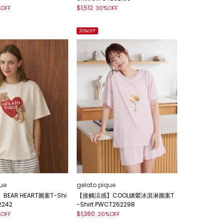
$1,512
OFF
30%OFF
20%OFF
ue
gelato pique
EAR HEART圖案T-Shi
【接觸涼感】COOL嫘縈冰淇淋圖案T
2242
-Shirt PWCT262298
$1,360
OFF
20%OFF