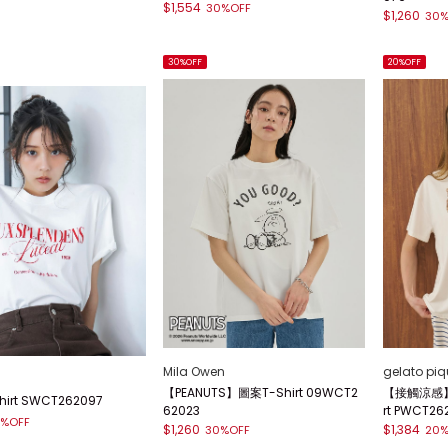
$1,554
30%OFF
$1,260
30%
30%OFF
20%OFF
Mila Owen
gelato piq
【PEANUTS】圖案T-Shirt 09WCT2
【接觸涼感】B
hirt SWCT262097
62023
rt PWCT26
%OFF
$1,260
$1,384
30%OFF
20%