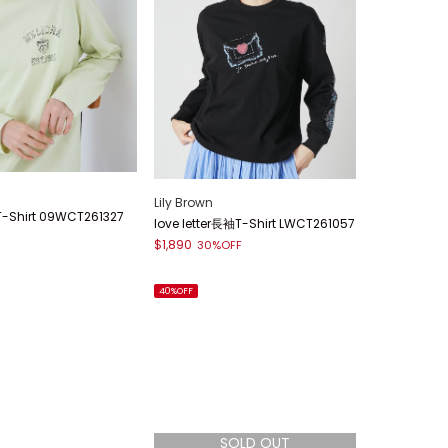
Lily Brown
hirt 09WCT261327
love letter長袖T-Shirt LWCT261057
$1,890
30%OFF
40%OFF