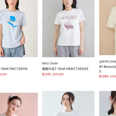
gelato piq
Mila Owen
NY Brunch
hirt FWCT261114
圖案印花T-Shirt 09WCT261023
0
$1,015
%OFF
30%OFF
$1,384
20%