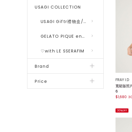
USAGI COLLECTION
USAGI Giftr禮物盒/包裝盒
GELATO PIQUE encounters DRAGON QUEST 勇者鬥惡龍 二彈
♡with LE SSERAFIM
Brand
FRAY I.D
Price
寬鬆版照片印
6
$1,680
3
30%OFF