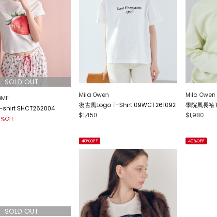
Mila Owen
Mila Owen
OME
復古風Logo T-Shirt 09WCT261092
學院風長袖T-S
hirt SHCT262004
$1,450
$1,980
0%OFF
40%OFF
40%OFF