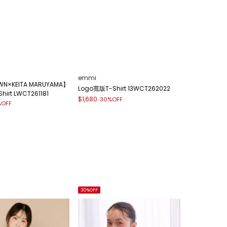
emmi
OWN×KEITA MARUYAMA】
Logo寬版T-Shirt 13WCT262022
irt LWCT261181
$1,680
30%OFF
%OFF
30%OFF