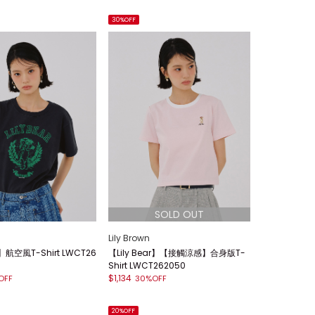
30%OFF
Lily Brown
r】航空風T-Shirt LWCT26
【Lily Bear】【接觸涼感】合身版T-
Shirt LWCT262050
$1,134
OFF
30%OFF
20%OFF