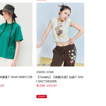
SNIDEL HOME
UB圖案T-Shirt 09WCT26
【Tweety】【接觸涼感】短版T-Shir
t SHCT262095
$1,296
OFF
20%OFF
30%OFF