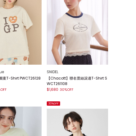
ue
SNIDEL
圖案T-Shirt PWCT26128
【Chacott】聯名蕾絲滾邊T-Shirt S
WCT261108
$1,680
OFF
30%OFF
30%OFF