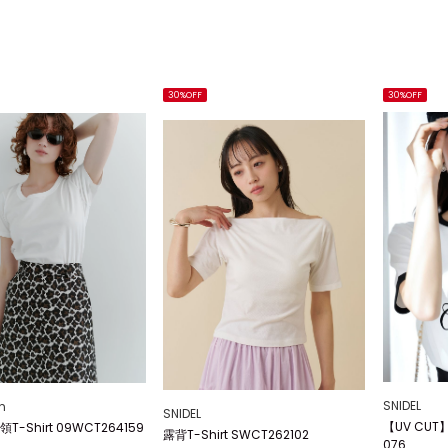
30%OFF
30%OFF
SNIDEL
n
SNIDEL
【UV CUT】
-Shirt 09WCT264159
露背T-Shirt SWCT262102
076