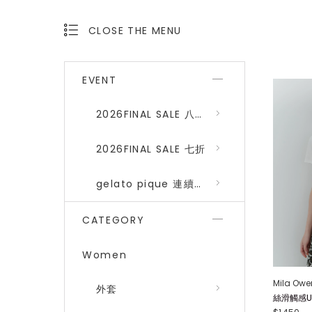
CLOSE THE MENU
OPEN THE MENU
EVENT
2026FINAL SALE 八折 (gelato pique、SNIDEL HOME)
2026FINAL SALE 七折
gelato pique 連續品番八折
CATEGORY
Women
Mila Owe
外套
絲滑觸感U領T