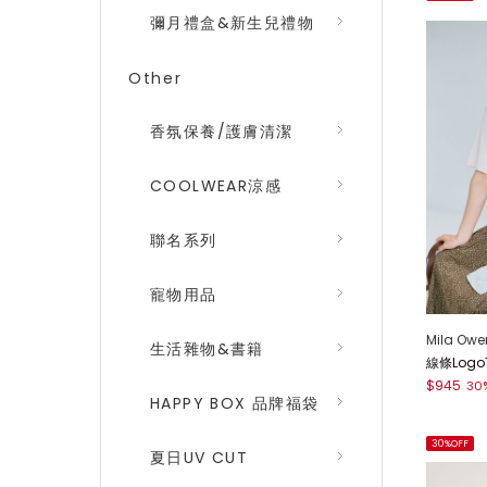
彌月禮盒&新生兒禮物
Other
香氛保養/護膚清潔
COOLWEAR涼感
聯名系列
寵物用品
Mila Owe
生活雜物&書籍
線條LogoT
$945
30
HAPPY BOX 品牌福袋
30%OFF
夏日UV CUT