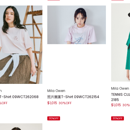
Mila Owen
n
Mila Owen
TENNIS CL
-Shirt 09WCT262068
照片圖案T-Shirt 09WCT262154
2185
$1,015
%OFF
30%OFF
$1,015
30%
30%OFF
30%OFF