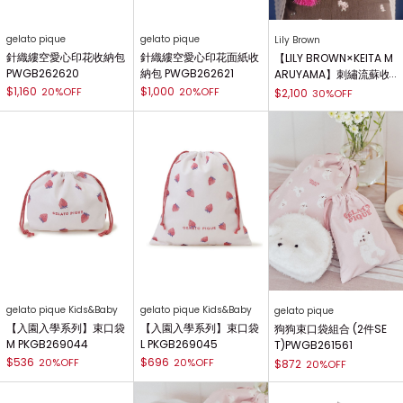
gelato pique
gelato pique
Lily Brown
針織縷空愛心印花收納包
針織縷空愛心印花面紙收
【LILY BROWN×KEITA M
PWGB262620
納包 PWGB262621
ARUYAMA】刺繡流蘇收
納包 LWGG261354
$1,160
$1,000
20%OFF
20%OFF
$2,100
30%OFF
gelato pique Kids&Baby
gelato pique Kids&Baby
gelato pique
【入園入學系列】束口袋
【入園入學系列】束口袋
狗狗束口袋組合 (2件SE
M PKGB269044
L PKGB269045
T)PWGB261561
$536
$696
20%OFF
20%OFF
$872
20%OFF