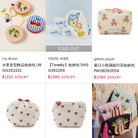
Lily Brown
SNIDEL HOME
gelato pique
水果造型飾品收納包 LW
【Tweety】收納包 SHG
夏日小熊滿版印花收納包
GG262332
G262255
PWGB262559
$1,323
$1,080
30%OFF
20%OFF
$1,080
20%OFF