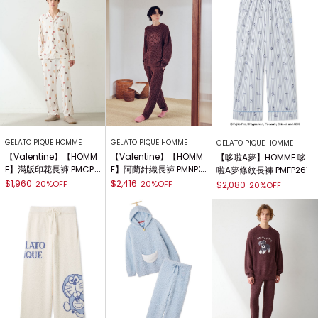
GELATO PIQUE HOMME
GELATO PIQUE HOMME
GELATO PIQUE HOMME
【Valentine】【HOMM
【Valentine】【HOMM
【哆啦A夢】HOMME 哆
E】滿版印花長褲 PMCP2
E】阿蘭針織長褲 PMNP2
啦A夢條紋長褲 PMFP261
61345
61050
939
$1,960
$2,416
20%OFF
20%OFF
$2,080
20%OFF