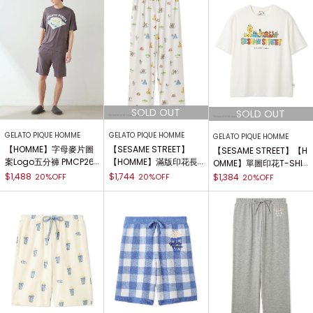
GELATO PIQUE HOMME
GELATO PIQUE HOMME
GELATO PIQUE HOMME
【HOMME】字母麥片圖
【SESAME STREET】
【SESAME STREET】【H
案Logo五分褲 PMCP261
【HOMME】滿版印花長
OMME】單圖印花T-SHI
916
褲 PMCP261332
RT PMCT261330
$1,488
$1,744
20%OFF
20%OFF
$1,384
20%OFF