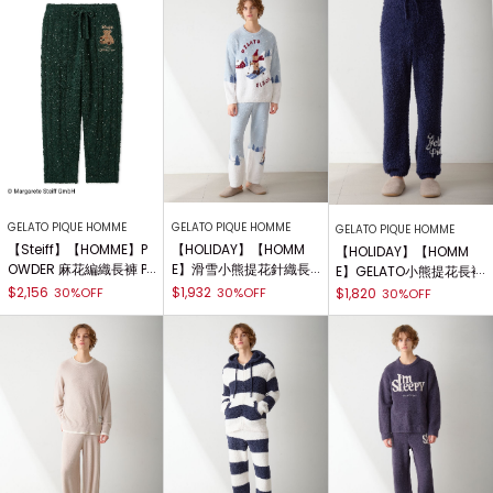
GELATO PIQUE HOMME
GELATO PIQUE HOMME
GELATO PIQUE HOMME
【Steiff】【HOMME】P
【HOLIDAY】【HOMM
【HOLIDAY】【HOMM
OWDER 麻花編織長褲 P
E】滑雪小熊提花針織長
E】GELATO小熊提花長褲
MNP255039
褲 PMNP255127
PMNP255078
$2,156
$1,932
30%OFF
30%OFF
$1,820
30%OFF