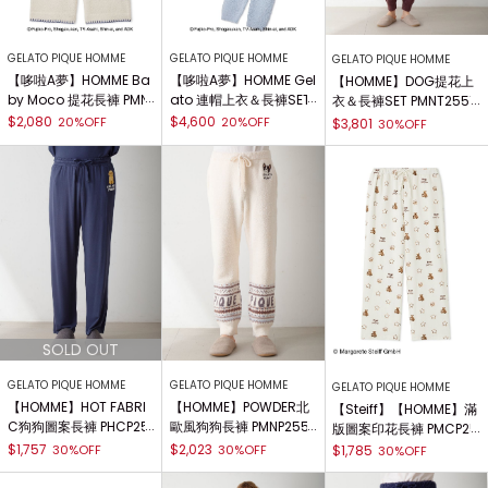
GELATO PIQUE HOMME
GELATO PIQUE HOMME
GELATO PIQUE HOMME
【哆啦A夢】HOMME Ba
【哆啦A夢】HOMME Gel
【HOMME】DOG提花上
by Moco 提花長褲 PMN
ato 連帽上衣＆長褲SET
衣＆長褲SET PMNT2551
P261948
PMNT261002
02
$2,080
$4,600
20%OFF
20%OFF
$3,801
30%OFF
GELATO PIQUE HOMME
GELATO PIQUE HOMME
GELATO PIQUE HOMME
【HOMME】HOT FABRI
【HOMME】POWDER北
【Steiff】【HOMME】滿
C狗狗圖案長褲 PHCP25
歐風狗狗長褲 PMNP255
版圖案印花長褲 PMCP25
5947
944
5275
$1,757
$2,023
30%OFF
30%OFF
$1,785
30%OFF