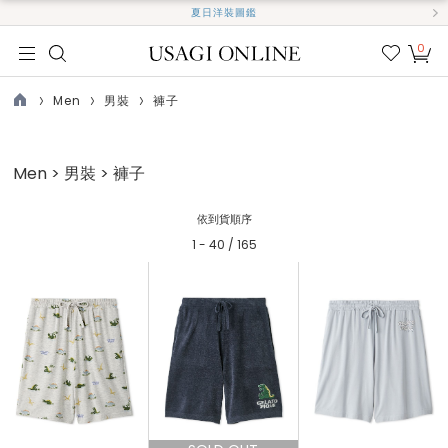
夏日洋裝圖鑑
0
我的
最愛
Men
男裝
褲子
TOP
Men > 男裝 > 褲子
依到貨順序
1 - 40 / 165