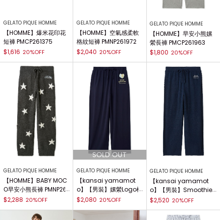
GELATO PIQUE HOMME
GELATO PIQUE HOMME
GELATO PIQUE HOMME
【HOMME】爆米花印花
【HOMME】空氣感柔軟
【HOMME】早安小熊嫘
短褲 PMCP261375
格紋短褲 PMNP261972
縈長褲 PMCP261963
$1,616
$2,040
20%OFF
20%OFF
$1,800
20%OFF
GELATO PIQUE HOMME
GELATO PIQUE HOMME
GELATO PIQUE HOMME
【HOMME】BABY MOC
【kansai yamamot
【kansai yamamot
O早安小熊長褲 PMNP261
o】【男裝】嫘縈Logo標
o】【男裝】Smoothie
925
誌長褲 PMCP261243
提花長褲 PMNP261027
$2,288
$2,080
20%OFF
20%OFF
$2,520
20%OFF