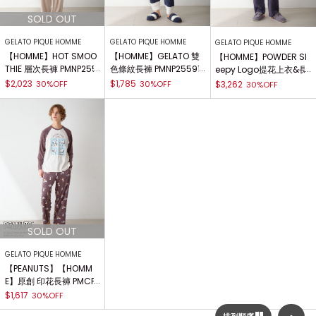
GELATO PIQUE HOMME
GELATO PIQUE HOMME
GELATO PIQUE HOMME
【HOMME】HOT SMOO
【HOMME】GELATO 雙
【HOMME】POWDER Sl
THIE 層次長褲 PMNP255
色條紋長褲 PMNP25591
eepy Logo提花上衣&長
094
0
褲SET PMNT255043
$2,023
$1,785
30%OFF
30%OFF
$3,262
30%OFF
GELATO PIQUE HOMME
【PEANUTS】【HOMM
E】原創 印花長褲 PMCP
255247
$1,617
30%OFF