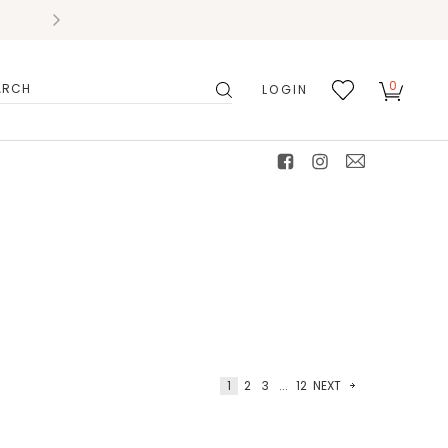
0
LOGIN
搜
我的
尋
最愛
facebook
instagram
mail
1
2
3
...
12
NEXT