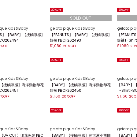
20%OFF
20%OFF
ique Kids&Baby
gelato pique Kids&Baby
gelato pi
UTS】【BABY】【接觸涼感】
【PEANUTS】【BABY】【接觸涼感】
【PEANU
CO262494
短褲 PBCP262493
短袖T-Shirt
$1,080
$1,080
0%OFF
20%OFF
20
20%OFF
20%OFF
ique Kids&Baby
gelato pique Kids&Baby
gelato pi
】【接觸涼感】海洋動物印花
【BABY】【接觸涼感】海洋動物印花
【BABY
CO262451
短褲 PBCP262450
T-Shirt P
$1,160
$1,160
0%OFF
20%OFF
20%
20%OFF
20%OFF
ique Kids&Baby
gelato pique Kids&Baby
gelato pi
【UV CUT】印花泳裝 PBC
【BABY】【接觸涼感】冰淇淋小熊圖
【BABY