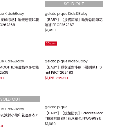
que Kids&Baby
gelato pique Kids&Baby
】【接觸涼感】睡覺恐龍印花
【BABY】【接觸涼感】睡覺恐龍印花
O262368
短褲 PBCP262367
$1,450
20%OFF
que Kids&Baby
gelato pique Kids&Baby
SMOOTHIE海邊貓咪多功能
【BABY】睡衣派對小熊下襬喇叭T-S
2539
hirt PBCT262483
$1,128
OFF
20%OFF
gelato pique
que Kids&Baby
【BABY】【抗菌防臭】Favorite Mot
睡衣派對小熊印花連身衣 P
if最愛的圖案印花尿布包 PPGG99915
5
$1,680
OFF