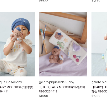
$1,830
$1,380
ique Kids&Baby
gelato pique Kids&Baby
gelato pi
AIRY MOCO畫家小熊手搖
【BABY】AIRY MOCO畫家小熊布書
【BABY】A
64414
PBGG264418
背心 PBGG
$1,090
$2,180