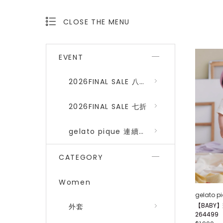
CLOSE THE MENU
OPEN THE MENU
EVENT
2026FINAL SALE 八折 (gelato pique、SNIDEL HOME)
2026FINAL SALE 七折
gelato pique 連續品番八折
CATEGORY
Women
gelato p
【BABY
外套
264499