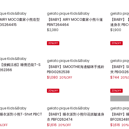
ique Kids&Baby
gelato pique Kids&Baby
gelato pi
AIRY MOCO畫家小熊造型
【BABY】AIRY MOCO畫家小熊斗篷
【BABY
GS264415
PBNT264464
連身衣 PBC
$2,380
$1,900
20%OFF
20%OFF
ique Kids&Baby
gelato pique Kids&Baby
gelato pi
】【接觸涼感】睡覺恐龍T-S
【BABY】SMOOTHIE海邊貓咪手搖鈴
【BABY】
T262366
PBGG262538
夾 PBGG26
$1,080
$744
20%OFF
20%
20%OFF
20%OFF
ique Kids&Baby
gelato pique Kids&Baby
gelato pi
睡衣派對小熊T-Shirt PBCT
【BABY】睡衣派對小熊印花抓皺連身
【BABY】
衣 PBFO262474
BFO262481
$1,616
$1,616
%OFF
20%OFF
20%