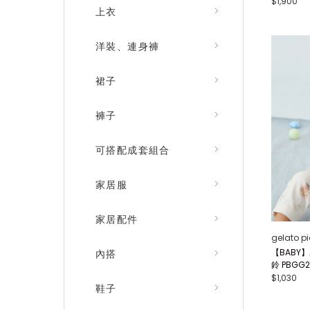
$1,900
上衣
洋裝、連身褲
裙子
褲子
可搭配成套組合
家居服
家居配件
gelato p
【BABY】
內搭
鈴 PBGG2
$1,030
鞋子