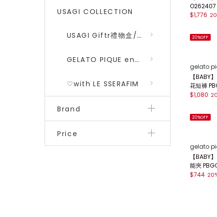
O262407
USAGI COLLECTION
$1,776
20
USAGI Giftr禮物盒/包裝盒
20%OFF
GELATO PIQUE encounters DRAGON QUEST 勇者鬥惡龍 二彈
gelato p
【BABY
♡with LE SSERAFIM
花短褲 PB
$1,080
2
Brand
20%OFF
Price
gelato p
【BABY
能夾 PBGG
$744
20