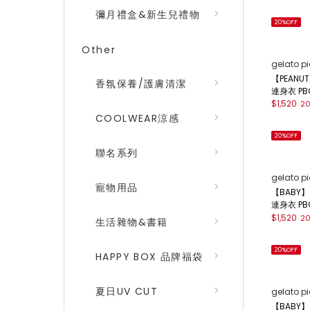
彌月禮盒&新生兒禮物
20%OFF
Other
gelato p
【PEAN
香氛保養/護膚清潔
連身衣 PB
$1,520
2
COOLWEAR涼感
20%OFF
聯名系列
gelato p
寵物用品
【BABY
連身衣 PB
$1,520
2
生活雜物&書籍
20%OFF
HAPPY BOX 品牌福袋
夏日UV CUT
gelato p
【BABY】