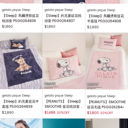
gelato pique Sleep
gelato pique Sleep
gelato pique Sleep
【Sleep】馬爾濟斯提花
【Sleep】約克夏緹花枕
【Sleep】馬爾濟斯提花
枕頭套 PSGG264836
頭套 PSGG264837
半蓋毯 PSGG264838
$1,860
$1,860
$2,890
gelato pique Sleep
gelato pique Sleep
gelato pique Sleep
【Sleep】約克夏提花半
【PEANUTS】【Sleep】
【PEANUTS】SMOOTHIE
蓋毯 PSGG264839
SMOOTHIE 提花枕頭套 P
提花毛毯 PSGG262844
SGG262843
$2,890
$1,488
20%OFF
$2,800
20%OFF