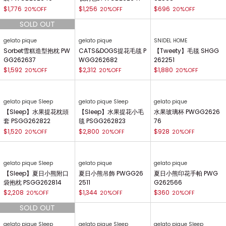
$1,776
$1,256
$696
20%OFF
20%OFF
20%OFF
gelato pique
gelato pique
SNIDEL HOME
Sorbet雪糕造型抱枕 PW
CATS&DOGS提花毛毯 P
【Tweety】毛毯 SHGG
GG262637
WGG262682
262251
$1,592
$2,312
$1,880
20%OFF
20%OFF
20%OFF
gelato pique Sleep
gelato pique Sleep
gelato pique
【Sleep】水果提花枕頭
【Sleep】水果提花小毛
水果玻璃杯 PWGG2626
套 PSGG262822
毯 PSGG262823
76
$1,520
$2,800
$928
20%OFF
20%OFF
20%OFF
gelato pique Sleep
gelato pique
gelato pique
【Sleep】夏日小熊附口
夏日小熊吊飾 PWGG26
夏日小熊印花手帕 PWG
袋抱枕 PSGG262814
2511
G262566
$2,208
$1,344
$360
20%OFF
20%OFF
20%OFF
gelato pique Sleep
gelato pique Sleep
gelato pique Sleep