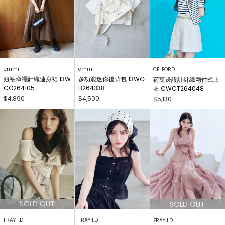
emmi
emmi
CELFORD
短袖傘襬針織連身裙 13W
多功能迷你後背包 13WG
荷葉邊設計針織兩件式上
CO264105
B264338
衣 CWCT264048
$4,890
$4,500
$5,130
FRAY I.D
FRAY I.D
FRAY I.D