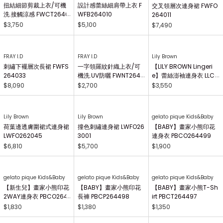
扭結細節剪裁上衣/可機
設計感蕾絲細肩帶上衣 F
交叉領層次連身裙 FWFO
洗.接觸涼感 FWCT2640
WFB264010
264011
25
$3,750
$5,100
$7,490
FRAY I.D
FRAY I.D
Lily Brown
刺繡下襬層次長裙 FWFS
一字領羅紋針織上衣/可
【LILY BROWN Lingeri
264033
機洗.UV防曬 FWNT2640
e】蕾絲澎袖連身衣 LLCO
29
262503
$8,090
$2,700
$3,550
Lily Brown
Lily Brown
gelato pique Kids&Baby
荷葉邊透膚圍裙式連身裙
撞色刺繡連身裙 LWFO26
【BABY】畫家小熊印花
LWFO262045
3001
連身衣 PBCO264499
$6,810
$5,700
$1,900
gelato pique Kids&Baby
gelato pique Kids&Baby
gelato pique Kids&Baby
【新生兒】畫家小熊印花
【BABY】畫家小熊印花
【BABY】畫家小熊T-Sh
2WAY連身衣 PBCO264
長褲 PBCP264498
irt PBCT264497
738
$1,830
$1,380
$1,350