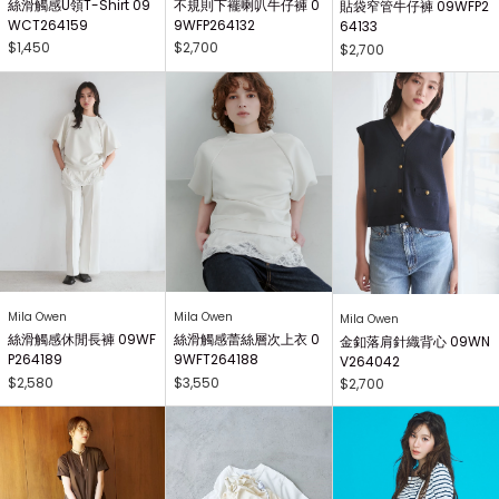
絲滑觸感U領T-Shirt 09
不規則下襬喇叭牛仔褲 0
貼袋窄管牛仔褲 09WFP2
WCT264159
9WFP264132
64133
$1,450
$2,700
$2,700
Mila Owen
Mila Owen
Mila Owen
絲滑觸感休閒長褲 09WF
絲滑觸感蕾絲層次上衣 0
金釦落肩針織背心 09WN
P264189
9WFT264188
V264042
$2,580
$3,550
$2,700