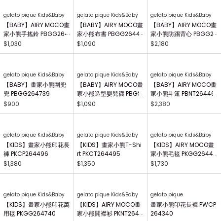
gelato pique Kids&Baby
gelato pique Kids&Baby
gelato pique Kids&Baby
【BABY】AIRY MOCO畫
【BABY】AIRY MOCO畫
【BABY】AIRY MOCO畫
家小熊手搖鈴 PBGG264
家小熊布書 PBGG26441
家小熊防踢背心 PBGG2
414
8
64465
$1,030
$1,090
$2,180
gelato pique Kids&Baby
gelato pique Kids&Baby
gelato pique Kids&Baby
【BABY】畫家小熊圍兜
【BABY】AIRY MOCO畫
【BABY】AIRY MOCO畫
兜 PBGG264739
家小熊造型嬰兒襪 PBGS
家小熊斗篷 PBNT26446
264415
4
$900
$1,090
$2,380
gelato pique Kids&Baby
gelato pique Kids&Baby
gelato pique Kids&Baby
【KIDS】畫家小熊印花長
【KIDS】畫家小熊T-Shi
【KIDS】AIRY MOCO畫
褲 PKCP264496
rt PKCT264495
家小熊毛毯 PKGG26441
7
$1,380
$1,350
$1,730
gelato pique Kids&Baby
gelato pique Kids&Baby
gelato pique
【KIDS】畫家小熊印花萬
【KIDS】AIRY MOCO畫
畫家小熊印花長褲 PWCP
用毯 PKGG264740
家小熊開襟衫 PKNT2644
264340