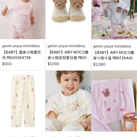
gelato pique Kids&Baby
gelato pique Kids&Baby
gelato pique Kids&Baby
【BABY】畫家小熊圍兜
【BABY】AIRY MOCO畫
【BABY】AIRY MOCO畫
兜 PBGG264739
家小熊造型嬰兒襪 PBGS
家小熊斗篷 PBNT26446
264415
4
$900
$1,090
$2,380