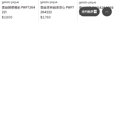
gelato pique
gelato pique
gelato pique
蕾絲開襟襯衫 PWFT264
蕾絲罩杯細肩背心 PWFT
蕾絲髮圈 PWGA264269
排列順序
221
264222
$1,250
$2,600
$2,760
選擇顯示列數／排列順序
顯示列數
二列顯示（圖片較大）
三列顯示（圖片較多）
gelato pique
連身洋裝 PWNO264056
$3,120
排列順序
...
1
2
3
214
依到貨順序
NEXT