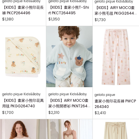
gelato pique Kids&Baby
gelato pique Kids&Baby
gelato pique Kids&Baby
【KIDS】畫家小熊印花長
【KIDS】畫家小熊T-Shi
【KIDS】AIRY MOCO畫
褲 PKCP264496
rt PKCT264495
家小熊毛毯 PKGG26441
7
$1,380
$1,350
$1,730
gelato pique Kids&Baby
gelato pique Kids&Baby
gelato pique
【KIDS】畫家小熊印花萬
【KIDS】AIRY MOCO畫
畫家小熊印花長褲 PWCP
用毯 PKGG264740
家小熊開襟衫 PKNT2644
264340
63
$1,700
$2,310
$2,410