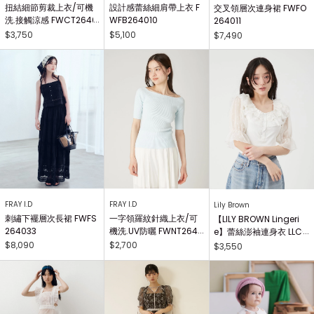
扭結細節剪裁上衣/可機
設計感蕾絲細肩帶上衣 F
交叉領層次連身裙 FWFO
洗.接觸涼感 FWCT2640
WFB264010
264011
25
$3,750
$5,100
$7,490
FRAY I.D
FRAY I.D
Lily Brown
刺繡下襬層次長裙 FWFS
一字領羅紋針織上衣/可
【LILY BROWN Lingeri
264033
機洗.UV防曬 FWNT2640
e】蕾絲澎袖連身衣 LLCO
29
262503
$8,090
$2,700
$3,550