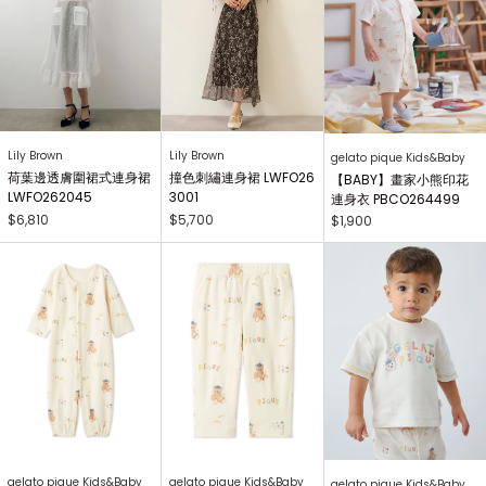
Lily Brown
Lily Brown
gelato pique Kids&Baby
荷葉邊透膚圍裙式連身裙
撞色刺繡連身裙 LWFO26
【BABY】畫家小熊印花
LWFO262045
3001
連身衣 PBCO264499
$6,810
$5,700
$1,900
gelato pique Kids&Baby
gelato pique Kids&Baby
gelato pique Kids&Baby