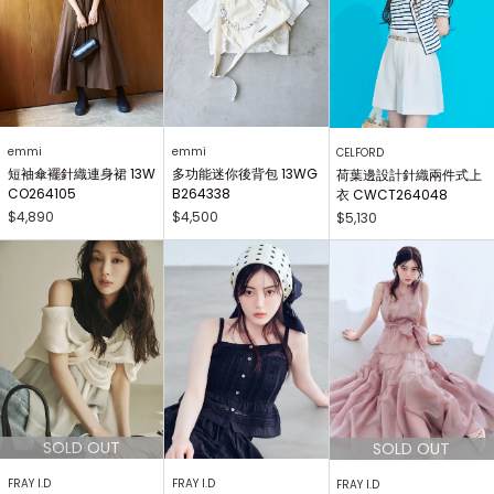
emmi
emmi
CELFORD
短袖傘襬針織連身裙 13W
多功能迷你後背包 13WG
荷葉邊設計針織兩件式上
CO264105
B264338
衣 CWCT264048
$4,890
$4,500
$5,130
FRAY I.D
FRAY I.D
FRAY I.D