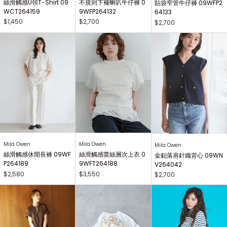
絲滑觸感U領T-Shirt 09
不規則下襬喇叭牛仔褲 0
貼袋窄管牛仔褲 09WFP2
WCT264159
9WFP264132
64133
$1,450
$2,700
$2,700
Mila Owen
Mila Owen
Mila Owen
絲滑觸感休閒長褲 09WF
絲滑觸感蕾絲層次上衣 0
金釦落肩針織背心 09WN
P264189
9WFT264188
V264042
$2,580
$3,550
$2,700