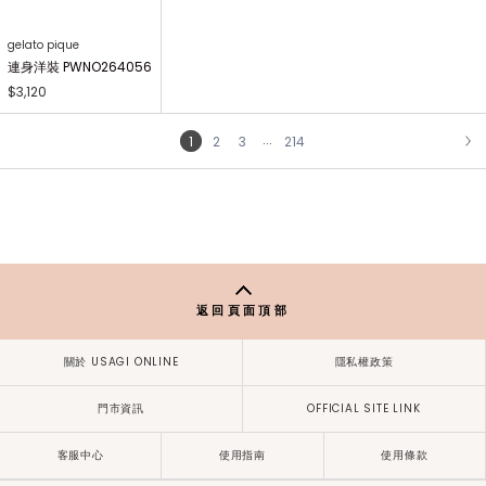
gelato pique Kids&Baby
gelato pique Kids&Baby
gelato pique
【KIDS】畫家小熊印花萬
【KIDS】AIRY MOCO畫
畫家小熊印花長褲 PWCP
用毯 PKGG264740
家小熊開襟衫 PKNT2644
264340
63
$1,700
$2,310
$2,410
gelato pique
gelato pique
gelato pique
畫家小熊T-Shirt PWCT2
蕾絲罩杯長洋裝 PWFO2
蕾絲長褲 PWFP264224
64339
64225
$2,860
$1,830
$3,920
gelato pique
gelato pique
gelato pique
蕾絲開襟襯衫 PWFT264
蕾絲罩杯細肩背心 PWFT
蕾絲髮圈 PWGA264269
221
264222
$1,250
$2,600
$2,760
gelato pique
連身洋裝 PWNO264056
$3,120