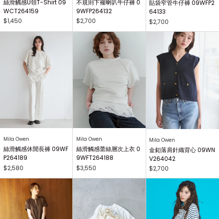
絲滑觸感U領T-Shirt 09
不規則下襬喇叭牛仔褲 0
貼袋窄管牛仔褲 09WFP2
WCT264159
9WFP264132
64133
$1,450
$2,700
$2,700
Mila Owen
Mila Owen
Mila Owen
絲滑觸感休閒長褲 09WF
絲滑觸感蕾絲層次上衣 0
金釦落肩針織背心 09WN
P264189
9WFT264188
V264042
$2,580
$3,550
$2,700