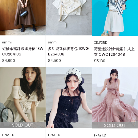
emmi
emmi
CELFORD
短袖傘襬針織連身裙 13W
多功能迷你後背包 13WG
荷葉邊設計針織兩件式上
CO264105
B264338
衣 CWCT264048
$4,890
$4,500
$5,130
FRAY I.D
FRAY I.D
FRAY I.D