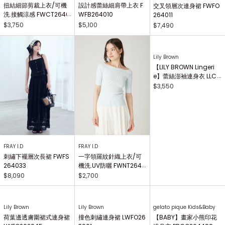
扭結細節剪裁上衣/可機
設計感蕾絲細肩帶上衣 F
交叉領層次連身裙 FWFO
洗.接觸涼感 FWCT2640
WFB264010
264011
25
$3,750
$5,100
$7,490
FRAY I.D
FRAY I.D
Lily Brown
刺繡下襬層次長裙 FWFS
一字領羅紋針織上衣/可
【LILY BROWN Lingeri
264033
機洗.UV防曬 FWNT2640
e】蕾絲澎袖連身衣 LLCO
29
262503
$8,090
$2,700
$3,550
Lily Brown
撞色刺繡連身裙 LWFO26