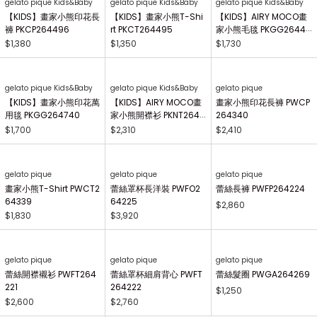
gelato pique Kids&Baby
【BABY】AIRY MOCO畫
家小熊手搖鈴 PBGG264
414
$1,030
gelato pique Kids&Baby
gelato pique Kids&Baby
gelato pique Kids&Baby
【BABY】畫家小熊圍兜
【BABY】AIRY MOCO畫
【BABY】AIRY MOCO畫
兜 PBGG264739
家小熊造型嬰兒襪 PBGS
家小熊斗篷 PBNT26446
264415
4
$900
$1,090
$2,380
gelato pique Kids&Baby
gelato pique Kids&Baby
gelato pique Kids&Baby
【KIDS】畫家小熊印花長
【KIDS】畫家小熊T-Shi
【KIDS】AIRY MOCO畫
褲 PKCP264496
rt PKCT264495
家小熊毛毯 PKGG26441
7
$1,380
$1,350
$1,730