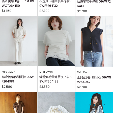
絲滑觸感U領T-Shirt 09
不規則下襬喇叭牛仔褲 0
貼袋窄管牛仔褲 09WFP2
WCT264159
9WFP264132
64133
$1,450
$2,700
$2,700
Mila Owen
Mila Owen
Mila Owen
絲滑觸感休閒長褲 09WF
絲滑觸感蕾絲層次上衣 0
金釦落肩針織背心 09WN
P264189
9WFT264188
V264042
$2,580
$3,550
$2,700