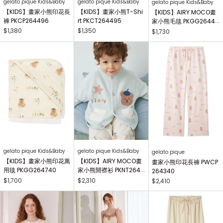
gelato pique Kids&Baby
gelato pique Kids&Baby
gelato pique Kids&Baby
【KIDS】畫家小熊印花長
【KIDS】畫家小熊T-Shi
【KIDS】AIRY MOCO畫
褲 PKCP264496
rt PKCT264495
家小熊毛毯 PKGG26441
7
$1,380
$1,350
$1,730
gelato pique Kids&Baby
gelato pique Kids&Baby
gelato pique
【KIDS】畫家小熊印花萬
【KIDS】AIRY MOCO畫
畫家小熊印花長褲 PWCP
用毯 PKGG264740
家小熊開襟衫 PKNT2644
264340
63
$1,700
$2,310
$2,410