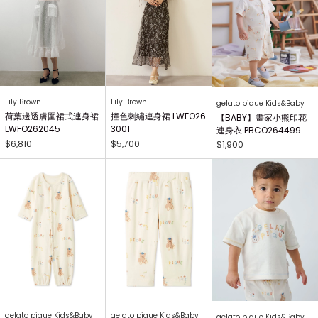
Lily Brown
Lily Brown
gelato pique Kids&Baby
荷葉邊透膚圍裙式連身裙
撞色刺繡連身裙 LWFO26
【BABY】畫家小熊印花
LWFO262045
3001
連身衣 PBCO264499
$6,810
$5,700
$1,900
gelato pique Kids&Baby
gelato pique Kids&Baby
gelato pique Kids&Baby