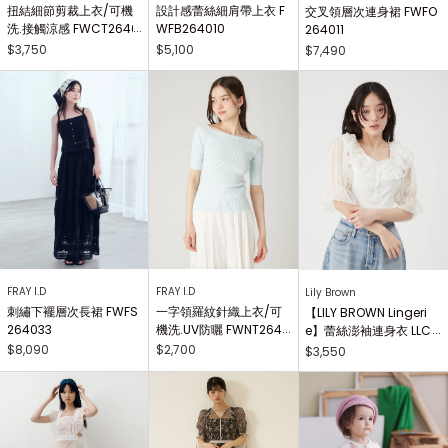
扭結細節剪裁上衣/可機
設計感蕾絲細肩帶上衣 F
交叉領層次連身裙 FWFO
洗.接觸涼感 FWCT2640
WFB264010
264011
25
$3,750
$5,100
$7,490
FRAY I.D
FRAY I.D
Lily Brown
刺繡下襬層次長裙 FWFS
一字領羅紋針織上衣/可
【LILY BROWN Lingeri
264033
機洗.UV防曬 FWNT2640
e】蕾絲澎袖連身衣 LLCO
29
262503
$8,090
$2,700
$3,550