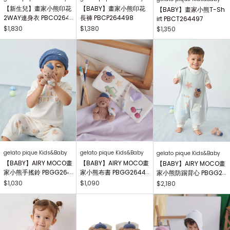
【新生兒】畫家小熊印花
【BABY】畫家小熊印花
【BABY】畫家小熊T-Sh
2WAY連身衣 PBCO264
長褲 PBCP264498
irt PBCT264497
738
$1,830
$1,380
$1,350
gelato pique Kids&Baby
gelato pique Kids&Baby
gelato pique Kids&Baby
【BABY】AIRY MOCO畫
【BABY】AIRY MOCO畫
【BABY】AIRY MOCO畫
家小熊手搖鈴 PBGG264
家小熊布書 PBGG26441
家小熊防踢背心 PBGG2
414
8
64465
$1,030
$1,090
$2,180