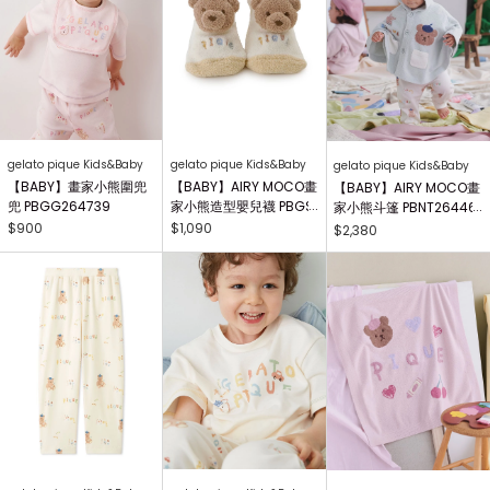
gelato pique Kids&Baby
gelato pique Kids&Baby
gelato pique Kids&Baby
【BABY】畫家小熊圍兜
【BABY】AIRY MOCO畫
【BABY】AIRY MOCO畫
兜 PBGG264739
家小熊造型嬰兒襪 PBGS
家小熊斗篷 PBNT26446
264415
4
$900
$1,090
$2,380