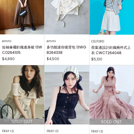
emmi
emmi
CELFORD
短袖傘襬針織連身裙 13W
多功能迷你後背包 13WG
荷葉邊設計針織兩件式上
CO264105
B264338
衣 CWCT264048
$4,890
$4,500
$5,130
FRAY I.D
FRAY I.D
FRAY I.D