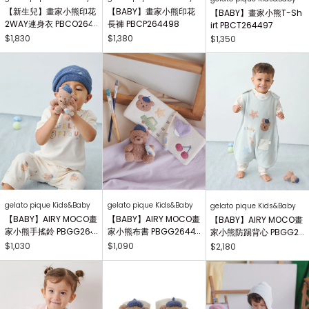
【新生兒】畫家小熊印花
【BABY】畫家小熊印花
【BABY】畫家小熊T-Sh
2WAY連身衣 PBCO264
長褲 PBCP264498
irt PBCT264497
738
$1,830
$1,380
$1,350
gelato pique Kids&Baby
gelato pique Kids&Baby
gelato pique Kids&Baby
【BABY】AIRY MOCO畫
【BABY】AIRY MOCO畫
【BABY】AIRY MOCO畫
家小熊手搖鈴 PBGG264
家小熊布書 PBGG26441
家小熊防踢背心 PBGG2
414
8
64465
$1,030
$1,090
$2,180