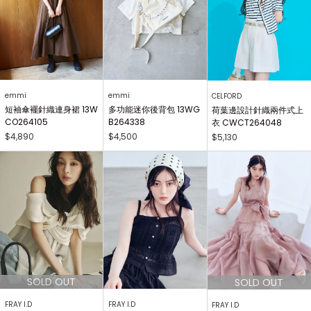
emmi
emmi
CELFORD
短袖傘襬針織連身裙 13W
多功能迷你後背包 13WG
荷葉邊設計針織兩件式上
CO264105
B264338
衣 CWCT264048
$4,890
$4,500
$5,130
FRAY I.D
FRAY I.D
FRAY I.D