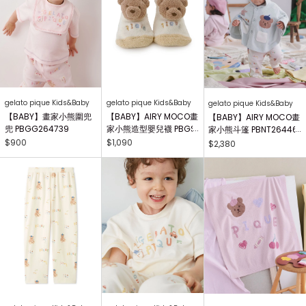
gelato pique Kids&Baby
gelato pique Kids&Baby
gelato pique Kids&Baby
【BABY】畫家小熊圍兜
【BABY】AIRY MOCO畫
【BABY】AIRY MOCO畫
兜 PBGG264739
家小熊造型嬰兒襪 PBGS
家小熊斗篷 PBNT26446
264415
4
$900
$1,090
$2,380