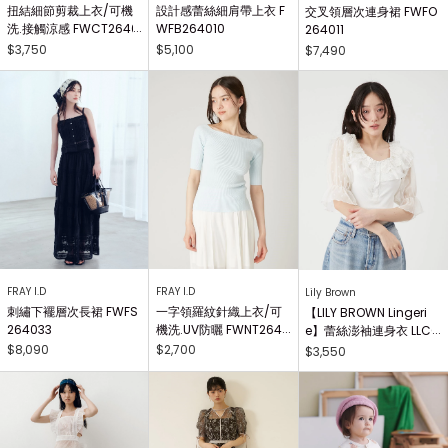
扭結細節剪裁上衣/可機
設計感蕾絲細肩帶上衣 F
交叉領層次連身裙 FWFO
洗.接觸涼感 FWCT2640
WFB264010
264011
25
$3,750
$5,100
$7,490
FRAY I.D
FRAY I.D
Lily Brown
刺繡下襬層次長裙 FWFS
一字領羅紋針織上衣/可
【LILY BROWN Lingeri
264033
機洗.UV防曬 FWNT2640
e】蕾絲澎袖連身衣 LLCO
29
262503
$8,090
$2,700
$3,550