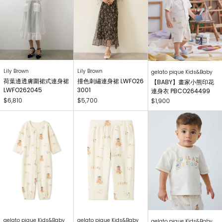
Lily Brown
Lily Brown
gelato pique Kids&Baby
荷葉邊透膚圍裙式連身裙
撞色刺繡連身裙 LWFO26
【BABY】畫家小熊印花
LWFO262045
3001
連身衣 PBCO264499
$6,810
$5,700
$1,900
gelato pique Kids&Baby
gelato pique Kids&Baby
gelato pique Kids&Baby