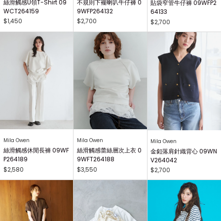
絲滑觸感U領T-Shirt 09
不規則下襬喇叭牛仔褲 0
貼袋窄管牛仔褲 09WFP2
WCT264159
9WFP264132
64133
$1,450
$2,700
$2,700
Mila Owen
Mila Owen
Mila Owen
絲滑觸感休閒長褲 09WF
絲滑觸感蕾絲層次上衣 0
金釦落肩針織背心 09WN
P264189
9WFT264188
V264042
$2,580
$3,550
$2,700