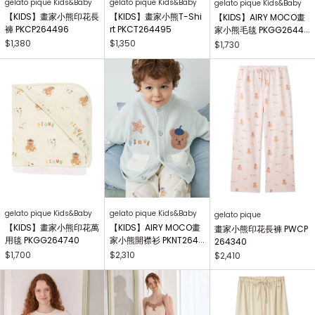
gelato pique Kids&Baby
gelato pique Kids&Baby
gelato pique Kids&Baby
【KIDS】畫家小熊印花長
【KIDS】畫家小熊T-Shi
【KIDS】AIRY MOCO畫
褲 PKCP264496
rt PKCT264495
家小熊毛毯 PKGG26441
7
$1,380
$1,350
$1,730
gelato pique Kids&Baby
gelato pique Kids&Baby
gelato pique
【KIDS】畫家小熊印花萬
【KIDS】AIRY MOCO畫
畫家小熊印花長褲 PWCP
用毯 PKGG264740
家小熊開襟衫 PKNT2644
264340
63
$1,700
$2,310
$2,410