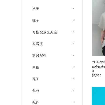
裙子
褲子
可搭配成套組合
家居服
家居配件
Mila Owe
絲滑觸感蕾
內搭
8
$3,550
鞋子
包包
配件