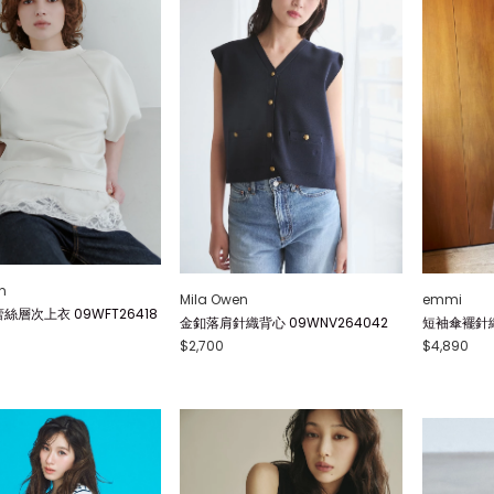
n
Mila Owen
emmi
絲層次上衣 09WFT26418
金釦落肩針織背心 09WNV264042
短袖傘襬針織連
$2,700
$4,890