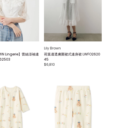
Lily Brown
OWN Lingerie】蕾絲澎袖連
荷葉邊透膚圍裙式連身裙 LWFO2620
62503
45
$6,810