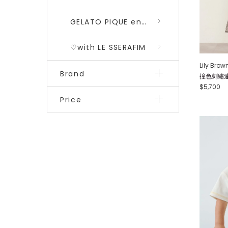
GELATO PIQUE encounters DRAGON QUEST 勇者鬥惡龍 二彈
♡with LE SSERAFIM
Lily Brow
Brand
撞色刺繡連身
$5,700
Price