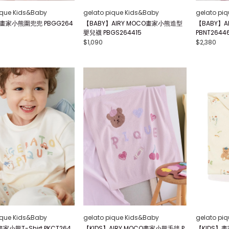
ique Kids&Baby
gelato pique Kids&Baby
gelato pi
】畫家小熊圍兜兜 PBGG264
【BABY】AIRY MOCO畫家小熊造型
【BABY】A
嬰兒襪 PBGS264415
PBNT2644
$1,090
$2,380
ique Kids&Baby
gelato pique Kids&Baby
gelato pi
家小熊T-Shirt PKCT264
【KIDS】AIRY MOCO畫家小熊毛毯 P
【KIDS】