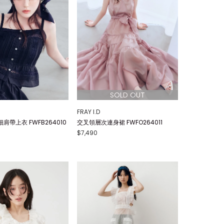
FRAY I.D
肩帶上衣 FWFB264010
交叉領層次連身裙 FWFO264011
$7,490