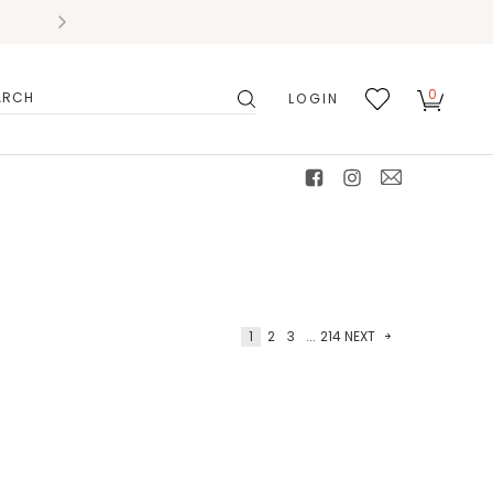
0
LOGIN
搜
我的
尋
最愛
facebook
instagram
mail
1
2
3
...
214
NEXT