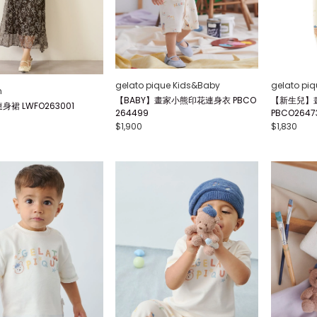
gelato pique Kids&Baby
gelato pi
n
【BABY】畫家小熊印花連身衣 PBCO
【新生兒】
裙 LWFO263001
264499
PBCO2647
$1,900
$1,830