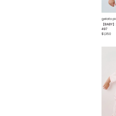
gelato p
【BABY】
497
$1,350