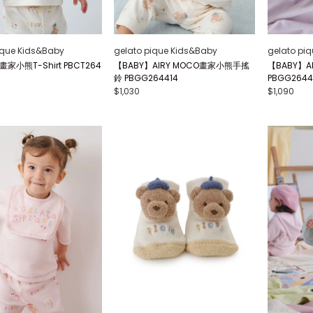
ique Kids&Baby
gelato pique Kids&Baby
gelato pi
畫家小熊T-Shirt PBCT264
【BABY】AIRY MOCO畫家小熊手搖
【BABY】A
鈴 PBGG264414
PBGG2644
$1,030
$1,090