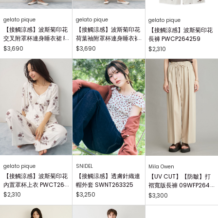
gelato pique
gelato pique
gelato pique
【接觸涼感】波斯菊印花
【接觸涼感】波斯菊印花
【接觸涼感】波斯菊印花
交叉附罩杯連身睡衣裙 P
荷葉袖附罩杯連身睡衣裙
長褲 PWCP264259
WCO264256
PWCO264257
$3,690
$3,690
$2,310
gelato pique
SNIDEL
Mila Owen
【接觸涼感】波斯菊印花
【接觸涼感】透膚針織連
【UV CUT】【防皺】打
內置罩杯上衣 PWCT264
帽外套 SWNT263325
褶寬版長褲 09WFP2649
258
12
$2,310
$3,250
$3,300