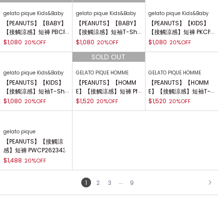
上衣 LWCT262065
感】Smoothie lite Coo
感】HIGH CALORIE圖案
l Bear緹花Pique Chan
T-Shirt PUCT262255
$1,512
$3,032
$1,520
30%OFF
20%OFF
20%OFF
上衣 PMNT262933
gelato pique
gelato pique
gelato pique Kids&Baby
【UNISEX】【接觸冷
【UNISEX】【接觸冷
【PEANUTS】【BABY】
感】HIGH CALORIE印花
感】HIGH CALORIE印花
【接觸涼感】連身衣 PBC
五分褲 PUFP262257
襯衫 PUFT262256
O262494
$1,848
$1,848
$1,520
20%OFF
20%OFF
20%OFF
gelato pique Kids&Baby
gelato pique Kids&Baby
gelato pique Kids&Baby
【PEANUTS】【BABY】
【PEANUTS】【BABY】
【PEANUTS】【KIDS】
【接觸涼感】短褲 PBCP
【接觸涼感】短袖T-Shir
【接觸涼感】短褲 PKCP2
262493
t PBCT262492
62491
$1,080
$1,080
$1,080
20%OFF
20%OFF
20%OFF
gelato pique Kids&Baby
GELATO PIQUE HOMME
GELATO PIQUE HOMME
【PEANUTS】【KIDS】
【PEANUTS】【HOMM
【PEANUTS】【HOMM
【接觸涼感】短袖T-Shir
E】【接觸涼感】短褲 PM
E】【接觸涼感】短袖T-
t PKCT262490
CP262958
Shirt PMCT262957
$1,080
$1,520
$1,520
20%OFF
20%OFF
20%OFF