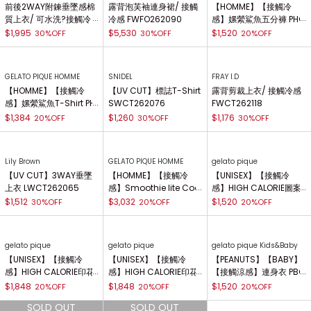
Mila Owen
【接觸冷感】條紋抽繩Po
lo衫 09WCT264914
$1,770
FRAY I.D
FRAY I.D
GELATO PIQUE HOMME
前後2WAY附鍊垂墜感棉
露背泡芙袖連身裙/ 接觸
【HOMME】【接觸冷
質上衣/ 可水洗?接觸冷
冷感 FWFO262090
感】嫘縈鯊魚五分褲 PHC
感 FWCT262123
P262914
$1,995
$5,530
$1,520
30%OFF
30%OFF
20%OFF
GELATO PIQUE HOMME
SNIDEL
FRAY I.D
【HOMME】【接觸冷
【UV CUT】標誌T-Shirt
露背剪裁上衣/ 接觸冷感
感】嫘縈鯊魚T-Shirt PH
SWCT262076
FWCT262118
CT262913
$1,384
$1,260
$1,176
20%OFF
30%OFF
30%OFF
Lily Brown
GELATO PIQUE HOMME
gelato pique
【UV CUT】3WAY垂墜
【HOMME】【接觸冷
【UNISEX】【接觸冷