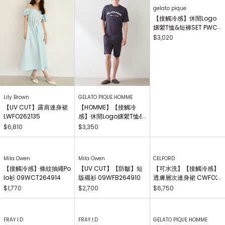
Lily Brown
GELATO PIQUE HOMME
gelato pique
【UV CUT】露肩連身裙
【HOMME】【接觸冷
【接觸冷感】休閒Logo
LWFO262135
感】休閒Logo嫘縈T恤&
嫘縈T恤&短褲SET PWCT
五分褲SET PMCT26420
264201
$6,810
$3,350
$3,020
2
Mila Owen
CELFORD
【UV CUT】【防皺】短
【可水洗】【接觸冷感】
版襯衫 09WFB264910
透膚層次連身裙 CWFO2
64030
$2,700
$6,750