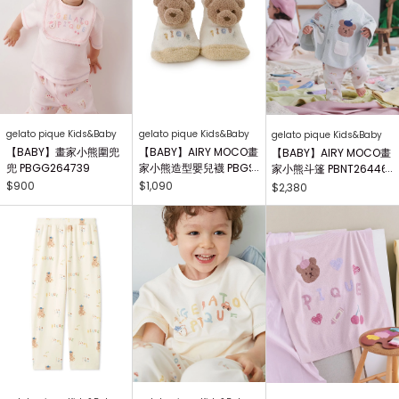
gelato pique Kids&Baby
gelato pique Kids&Baby
gelato pique Kids&Baby
【BABY】畫家小熊圍兜
【BABY】AIRY MOCO畫
【BABY】AIRY MOCO畫
兜 PBGG264739
家小熊造型嬰兒襪 PBGS
家小熊斗篷 PBNT26446
264415
4
$900
$1,090
$2,380