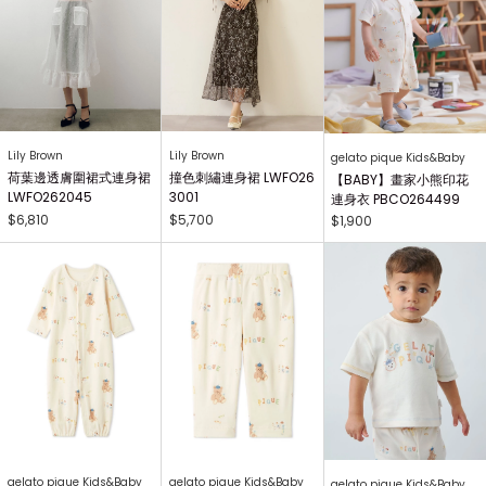
Lily Brown
Lily Brown
gelato pique Kids&Baby
荷葉邊透膚圍裙式連身裙
撞色刺繡連身裙 LWFO26
【BABY】畫家小熊印花
LWFO262045
3001
連身衣 PBCO264499
$6,810
$5,700
$1,900
gelato pique Kids&Baby
gelato pique Kids&Baby
gelato pique Kids&Baby