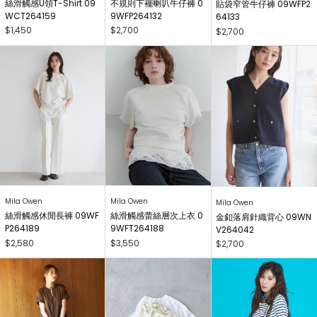
絲滑觸感U領T-Shirt 09
不規則下襬喇叭牛仔褲 0
貼袋窄管牛仔褲 09WFP2
WCT264159
9WFP264132
64133
$1,450
$2,700
$2,700
Mila Owen
Mila Owen
Mila Owen
絲滑觸感休閒長褲 09WF
絲滑觸感蕾絲層次上衣 0
金釦落肩針織背心 09WN
P264189
9WFT264188
V264042
$2,580
$3,550
$2,700