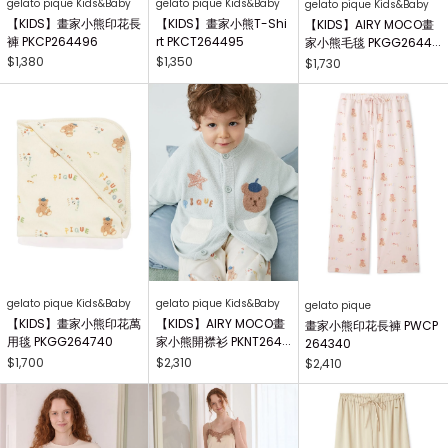
gelato pique Kids&Baby
gelato pique Kids&Baby
gelato pique Kids&Baby
【KIDS】畫家小熊印花長
【KIDS】畫家小熊T-Shi
【KIDS】AIRY MOCO畫
褲 PKCP264496
rt PKCT264495
家小熊毛毯 PKGG26441
7
$1,380
$1,350
$1,730
gelato pique Kids&Baby
gelato pique Kids&Baby
gelato pique
【KIDS】畫家小熊印花萬
【KIDS】AIRY MOCO畫
畫家小熊印花長褲 PWCP
用毯 PKGG264740
家小熊開襟衫 PKNT2644
264340
63
$1,700
$2,310
$2,410