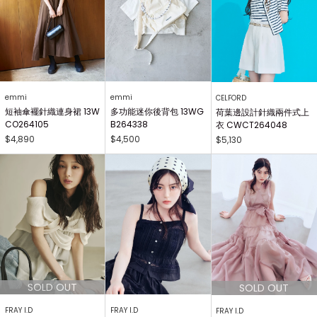
emmi
emmi
CELFORD
短袖傘襬針織連身裙 13W
多功能迷你後背包 13WG
荷葉邊設計針織兩件式上
CO264105
B264338
衣 CWCT264048
$4,890
$4,500
$5,130
FRAY I.D
FRAY I.D
FRAY I.D