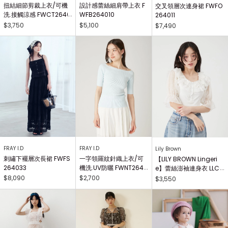
扭結細節剪裁上衣/可機
設計感蕾絲細肩帶上衣 F
交叉領層次連身裙 FWFO
洗.接觸涼感 FWCT2640
WFB264010
264011
25
$3,750
$5,100
$7,490
FRAY I.D
FRAY I.D
Lily Brown
刺繡下襬層次長裙 FWFS
一字領羅紋針織上衣/可
【LILY BROWN Lingeri
264033
機洗.UV防曬 FWNT2640
e】蕾絲澎袖連身衣 LLCO
29
262503
$8,090
$2,700
$3,550