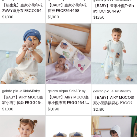
【新生兒】畫家小熊印花
【BABY】畫家小熊印花
【BABY】畫家小熊T-Sh
2WAY連身衣 PBCO264
長褲 PBCP264498
irt PBCT264497
738
$1,830
$1,380
$1,350
gelato pique Kids&Baby
gelato pique Kids&Baby
gelato pique Kids&Baby
【BABY】AIRY MOCO畫
【BABY】AIRY MOCO畫
【BABY】AIRY MOCO畫
家小熊手搖鈴 PBGG264
家小熊布書 PBGG26441
家小熊防踢背心 PBGG2
414
8
64465
$1,030
$1,090
$2,180