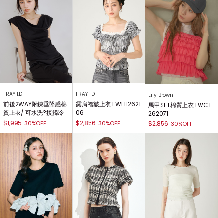
FRAY I.D
FRAY I.D
Lily Brown
前後2WAY附鍊垂墜感棉
露肩褶皺上衣 FWFB2621
馬甲SET棉質上衣 LWCT
質上衣/ 可水洗?接觸冷
06
262071
感 FWCT262123
$1,995
$2,856
30%OFF
30%OFF
$2,856
30%OFF