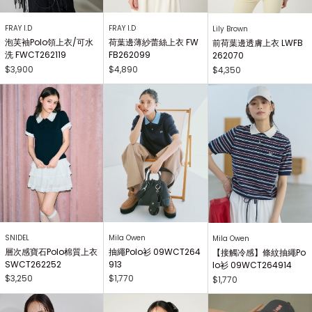
FRAY I.D
FRAY I.D
Lily Brown
泡芙袖Polo領上衣/可水
荷葉邊薄紗蕾絲上衣 FW
前荷葉邊透膚上衣 LWFB
洗 FWCT262119
FB262099
262070
$3,900
$4,890
$4,350
SNIDEL
Mila Owen
Mila Owen
層次感寶石Polo棉質上衣
抽繩Polo衫 09WCT264
【接觸冷感】條紋抽繩Po
SWCT262252
913
lo衫 09WCT264914
$3,250
$1,770
$1,770