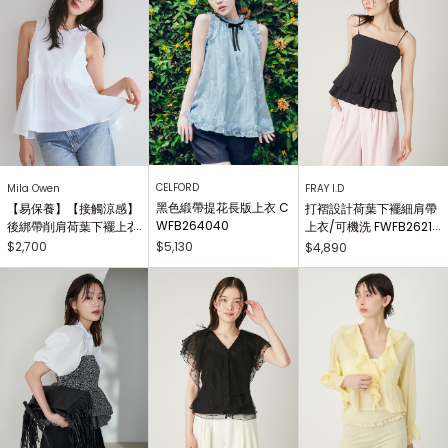
CELFORD
Mila Owen
FRAY I.D
黑色緞帶提花長版上衣 C
【易保養】【接觸涼感】
打褶設計荷葉下襬細肩帶
WFB264040
後綁帶削肩荷葉下襬上衣
上衣/可機洗 FWFB26210
09WFT264902
9
$5,130
$2,700
$4,890