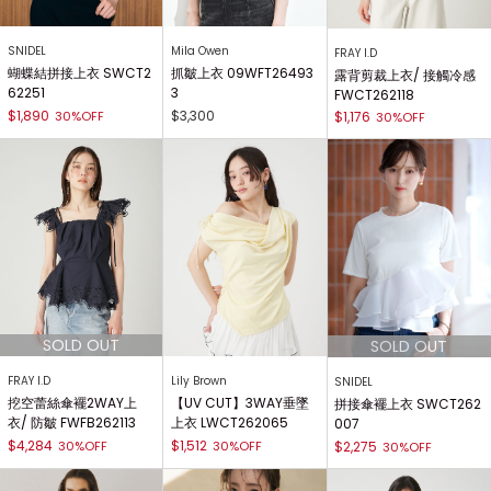
SNIDEL
Mila Owen
FRAY I.D
蝴蝶結拼接上衣 SWCT2
抓皺上衣 09WFT26493
露背剪裁上衣/ 接觸冷感
62251
3
FWCT262118
$1,890
$3,300
30%OFF
$1,176
30%OFF
FRAY I.D
Lily Brown
SNIDEL
挖空蕾絲傘襬2WAY上
【UV CUT】3WAY垂墜
拼接傘襬上衣 SWCT262
衣/ 防皺 FWFB262113
上衣 LWCT262065
007
$4,284
$1,512
30%OFF
30%OFF
$2,275
30%OFF