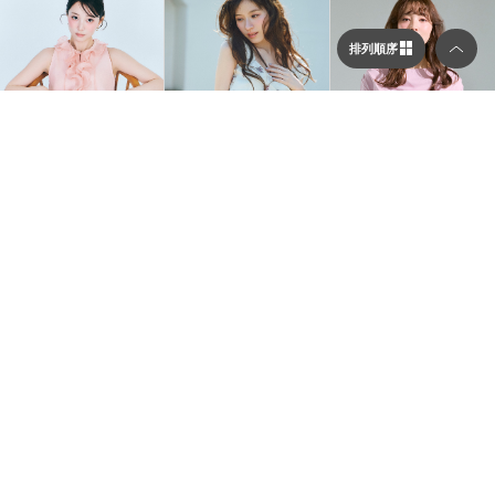
排列順序
選擇顯示列數／排列順序
顯示列數
CELFORD
CELFORD
FRAY I.D
立體荷葉領上衣 CWFB2
【可水洗】葉片小花緹花
垂墜領露肩上衣/可水洗 F
二列顯示（圖片較大）
62066
上衣 CWFB264039
WCT262047
$3,591
$5,460
30%OFF
$2,100
三列顯示（圖片較多）
排列順序
依到貨順序