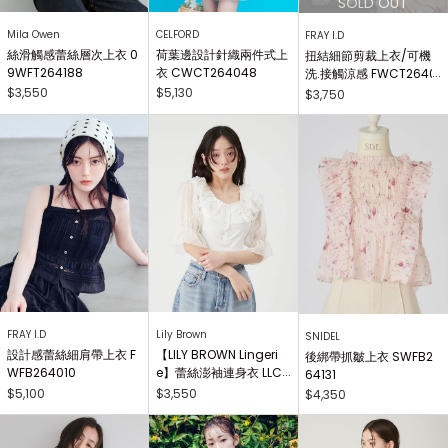
Mila Owen
CELFORD
FRAY I.D
絲滑觸感蕾絲層次上衣 0
荷葉邊設計針織兩件式上
扭結細節剪裁上衣/可機
9WFT264188
衣 CWCT264048
洗.接觸涼感 FWCT2640
25
$3,550
$5,130
$3,750
FRAY I.D
Lily Brown
SNIDEL
設計感蕾絲細肩帶上衣 F
【LILY BROWN Lingeri
後綁帶抓皺上衣 SWFB2
WFB264010
e】蕾絲澎袖連身衣 LLC
64131
O262503
$5,100
$3,550
$4,350