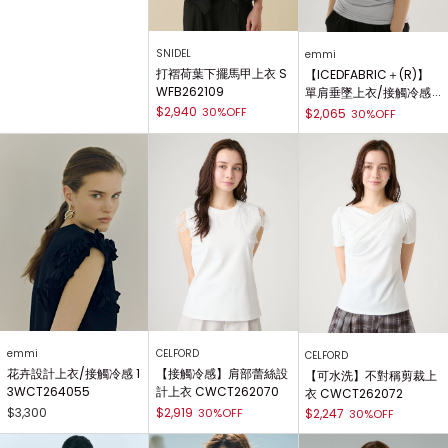
SNIDEL
emmi
打褶荷葉下擺馬甲上衣 S
【ICEDFABRIC＋(R)】
WFB262109
單肩垂墜上衣/接觸冷感 1
3WCT262064
$2,940
30%OFF
$2,065
30%OFF
emmi
CELFORD
CELFORD
花卉設計上衣/接觸冷感 1
【接觸冷感】肩部蕾絲設
【可水洗】不對稱剪裁上
3WCT264055
計上衣 CWCT262070
衣 CWCT262072
$3,300
$2,919
30%OFF
$2,247
30%OFF