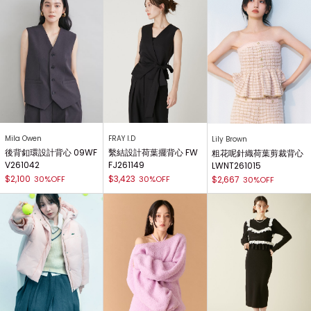
Mila Owen
FRAY I.D
Lily Brown
後背釦環設計背心 09WF
繫結設計荷葉擺背心 FW
粗花呢針織荷葉剪裁背心
V261042
FJ261149
LWNT261015
$2,100
$3,423
30%OFF
30%OFF
$2,667
30%OFF