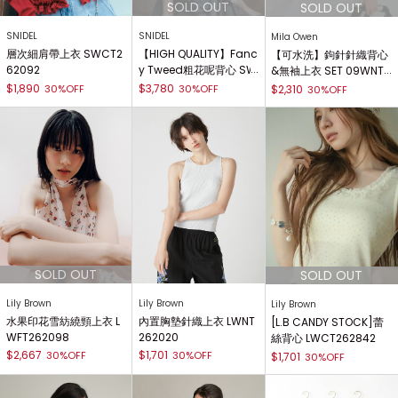
SNIDEL
SNIDEL
Mila Owen
層次細肩帶上衣 SWCT2
【HIGH QUALITY】Fanc
【可水洗】鉤針針織背心
62092
y Tweed粗花呢背心 SW
&無袖上衣 SET 09WNT2
FV262037
62136
$1,890
$3,780
30%OFF
30%OFF
$2,310
30%OFF
Lily Brown
Lily Brown
Lily Brown
水果印花雪紡繞頸上衣 L
內置胸墊針織上衣 LWNT
[L.B CANDY STOCK]蕾
WFT262098
262020
絲背心 LWCT262842
$2,667
$1,701
30%OFF
30%OFF
$1,701
30%OFF