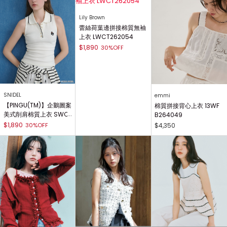
Lily Brown
蕾絲荷葉邊拼接棉質無袖
上衣 LWCT262054
$1,890
30%OFF
SNIDEL
emmi
【PINGU(TM)】企鵝圖案
棉質拼接背心上衣 13WF
美式削肩棉質上衣 SWC
B264049
T262057
$1,890
30%OFF
$4,350