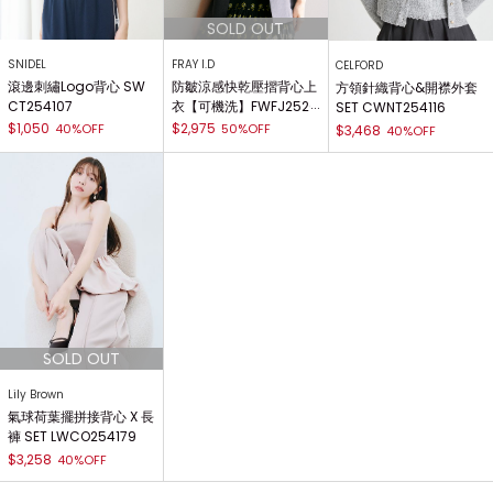
SNIDEL
FRAY I.D
CELFORD
滾邊刺繡Logo背心 SW
防皺涼感快乾壓摺背心上
方領針織背心&開襟外套
CT254107
衣【可機洗】FWFJ2520
SET CWNT254116
53
$1,050
$2,975
40%OFF
50%OFF
$3,468
40%OFF
Lily Brown
氣球荷葉擺拼接背心 X 長
褲 SET LWCO254179
$3,258
40%OFF