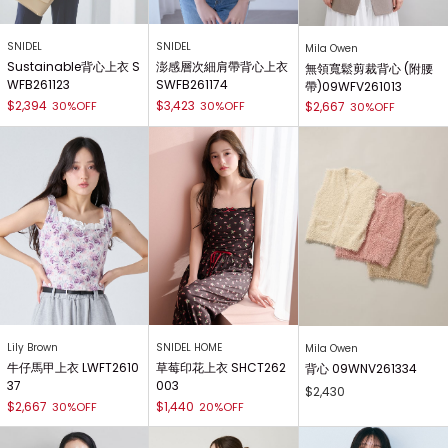
SNIDEL
SNIDEL
Mila Owen
Sustainable背心上衣 S
澎感層次細肩帶背心上衣
無領寬鬆剪裁背心 (附腰
WFB261123
SWFB261174
帶)09WFV261013
$2,394
$3,423
30%OFF
30%OFF
$2,667
30%OFF
Lily Brown
SNIDEL HOME
Mila Owen
牛仔馬甲上衣 LWFT2610
草莓印花上衣 SHCT262
背心 09WNV261334
37
003
$2,430
$2,667
$1,440
30%OFF
20%OFF