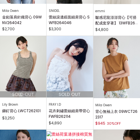
Mila Owen
SNIDEL
emmi
金釦落肩針織背心 09W
蕾絲滾邊緞面細肩背心 S
皺感尼龍澎澎背心【可搭
NV264042
WFB264046
配成套穿著】 13WFB264
012
$2,700
$3,300
$4,800
Lily Brown
FRAY I.D
Mila Owen
鉚釘背心 LWCT262101
花卉刺繡蕾絲細肩帶背心
背心無袖上衣 09WCT26
FWFB262114
2317
$3,250
$4,890
$945
30%OFF