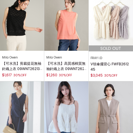
Mila Owen
Mila Owen
FRAY I.D
【可水洗】剪裁提花無袖
【可水洗】高質感棉質無
V領傘擺背心 FWFB2612
針織上衣 09WNT26213
袖針織上衣 09WNT262
45
9
301
$1,617
$1,260
30%OFF
30%OFF
$3,045
30%OFF