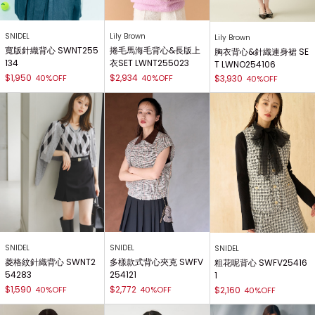
SNIDEL
Lily Brown
Lily Brown
寬版針織背心 SWNT255
捲毛馬海毛背心&長版上
胸衣背心&針織連身裙 SE
134
衣SET LWNT255023
T LWNO254106
$1,950
$2,934
40%OFF
40%OFF
$3,930
40%OFF
SNIDEL
SNIDEL
SNIDEL
多樣款式背心夾克 SWFV
菱格紋針織背心 SWNT2
粗花呢背心 SWFV25416
254121
54283
1
$2,772
$1,590
40%OFF
40%OFF
$2,160
40%OFF