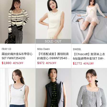
FRAY I.D
Mila Owen
SNIDEL
羅紋針織外套&吊帶背心
【可搭配成套】圓領削肩
【Chacott】附罩杯上衣
SET FWNT254210
針織背心 09WNT25401
&短版綁帶外套SET SWC
3
T254007
$2,880
$972
40%OFF
40%OFF
$2,772
40%OFF