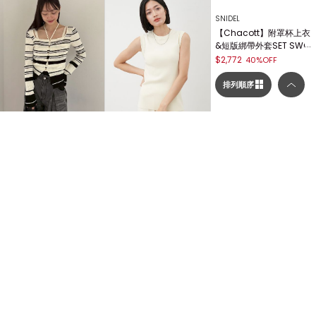
排列順序
FRAY I.D
Mila Owen
SNIDEL
選擇顯示列數／排列順序
羅紋針織外套&吊帶背心
【可搭配成套】圓領削肩
【Chacott】附罩杯上衣
SET FWNT254210
針織背心 09WNT25401
&短版綁帶外套SET SWC
3
T254007
$2,880
$972
40%OFF
40%OFF
$2,772
40%OFF
顯示列數
二列顯示（圖片較大）
CELFORD
方領針織背心&開襟外套
SET CWNT254116
三列顯示（圖片較多）
$3,468
40%OFF
排列順序