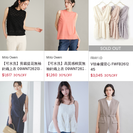
Mila Owen
Mila Owen
FRAY I.D
【可水洗】剪裁提花無袖
【可水洗】高質感棉質無
V領傘擺背心 FWFB2612
針織上衣 09WNT26213
袖針織上衣 09WNT262
45
9
301
$1,617
$1,260
30%OFF
30%OFF
$3,045
30%OFF