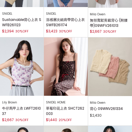
SNIDEL
SNIDEL
Mila Owen
Sustainable背心上衣 S
澎感層次細肩帶背心上衣
無領寬鬆剪裁背心 (附腰
WFB261123
SWFB261174
帶)09WFV261013
$2,394
$3,423
30%OFF
30%OFF
$2,667
30%OFF
Lily Brown
SNIDEL HOME
Mila Owen
牛仔馬甲上衣 LWFT2610
草莓印花上衣 SHCT262
背心 09WNV261334
37
003
$2,430
$2,667
$1,440
30%OFF
20%OFF