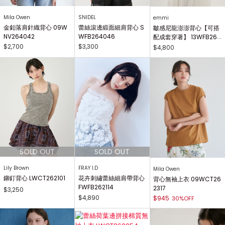
Mila Owen
SNIDEL
emmi
金釦落肩針織背心 09W
蕾絲滾邊緞面細肩背心 S
皺感尼龍澎澎背心【可搭
NV264042
WFB264046
配成套穿著】 13WFB264
012
$2,700
$3,300
$4,800
Lily Brown
FRAY I.D
Mila Owen
鉚釘背心 LWCT262101
花卉刺繡蕾絲細肩帶背心
背心無袖上衣 09WCT26
FWFB262114
2317
$3,250
$4,890
$945
30%OFF