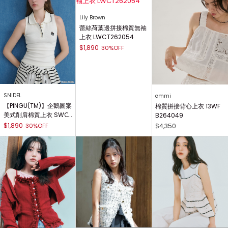
Lily Brown
蕾絲荷葉邊拼接棉質無袖
上衣 LWCT262054
$1,890
30%OFF
SNIDEL
emmi
【PINGU(TM)】企鵝圖案
棉質拼接背心上衣 13WF
美式削肩棉質上衣 SWC
B264049
T262057
$1,890
30%OFF
$4,350