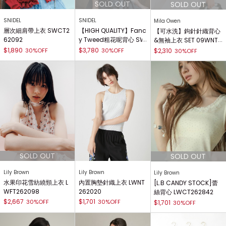
SNIDEL
SNIDEL
Mila Owen
層次細肩帶上衣 SWCT2
【HIGH QUALITY】Fanc
【可水洗】鉤針針織背心
62092
y Tweed粗花呢背心 SW
&無袖上衣 SET 09WNT2
FV262037
62136
$1,890
$3,780
30%OFF
30%OFF
$2,310
30%OFF
Lily Brown
Lily Brown
Lily Brown
水果印花雪紡繞頸上衣 L
內置胸墊針織上衣 LWNT
[L.B CANDY STOCK]蕾
WFT262098
262020
絲背心 LWCT262842
$2,667
$1,701
30%OFF
30%OFF
$1,701
30%OFF