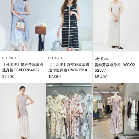
CELFORD
CELFORD
Lily Brown
【可水洗】條紋蕾絲滾邊
【可水洗】鏤空花紋滾邊
蕾絲剪裁連身裙 LWCO2
連身裙 CWFO264032
迷你連身裙 CWNO2640
62077
34
$7,700
$7,380
$5,400