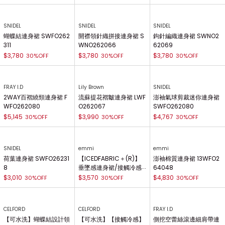
SNIDEL
SNIDEL
SNIDEL
蝴蝶結連身裙 SWFO262
開襟領針織拼接連身裙 S
鉤針編織連身裙 SWNO2
311
WNO262066
62069
$3,780
$3,780
$3,780
30%OFF
30%OFF
30%OFF
FRAY I.D
Lily Brown
SNIDEL
2WAY百褶繞頸連身裙 F
流蘇提花褶皺連身裙 LWF
澎袖氣球剪裁迷你連身裙
WFO262080
O262067
SWFO262080
$5,145
$3,990
$4,767
30%OFF
30%OFF
30%OFF
SNIDEL
emmi
emmi
荷葉連身裙 SWFO26231
【ICEDFABRIC＋(R)】
澎袖棉質連身裙 13WFO2
8
垂墜感連身裙/接觸冷感 1
64048
3WCO262051
$3,010
$3,570
$4,830
30%OFF
30%OFF
30%OFF
CELFORD
CELFORD
FRAY I.D
【可水洗】蝴蝶結設計領
【可水洗】【接觸冷感】
側挖空蕾絲滾邊細肩帶連