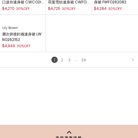
口迷你連身裙 CWCO26
荷葉雪紡連身裙 CWFO2
身裙 FWFO262082
2060
62053
$4,270
$4,725
$4,284
30%OFF
30%OFF
30%OFF
Lily Brown
層次拼接針織連身裙 LW
NO262152
$4,949
30%OFF
...
1
2
3
24
NEXT