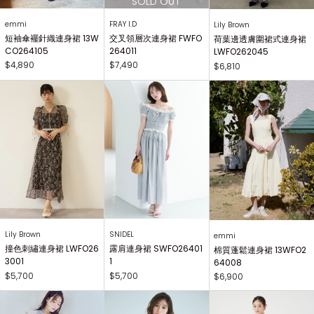
emmi
FRAY I.D
Lily Brown
短袖傘襬針織連身裙 13W
交叉領層次連身裙 FWFO
荷葉邊透膚圍裙式連身裙
CO264105
264011
LWFO262045
$4,890
$7,490
$6,810
Lily Brown
SNIDEL
emmi
撞色刺繡連身裙 LWFO26
露肩連身裙 SWFO26401
棉質蓬鬆連身裙 13WFO2
3001
1
64008
$5,700
$5,700
$6,900