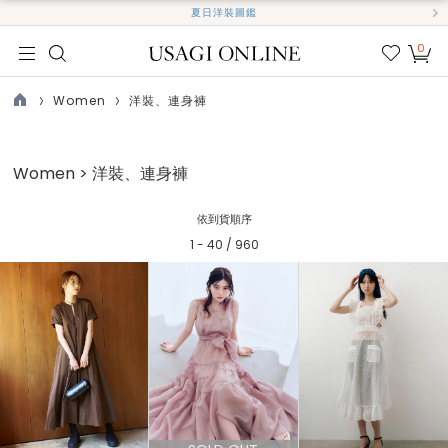
夏日洋裝圖鑑
0
我的
最愛
Women
洋裝、連身褲
TOP
Women > 洋裝、連身褲
依到貨順序
1 - 40 / 960