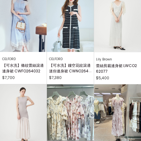
CELFORD
CELFORD
Lily Brown
【可水洗】條紋蕾絲滾邊
【可水洗】鏤空花紋滾邊
蕾絲剪裁連身裙 LWCO2
連身裙 CWFO264032
迷你連身裙 CWNO2640
62077
34
$7,700
$7,380
$5,400