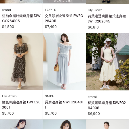
emmi
FRAY I.D
Lily Brown
短袖傘襬針織連身裙 13W
交叉領層次連身裙 FWFO
荷葉邊透膚圍裙式連身裙
CO264105
264011
LWFO262045
$4,890
$7,490
$6,810
Lily Brown
SNIDEL
emmi
撞色刺繡連身裙 LWFO26
露肩連身裙 SWFO26401
棉質蓬鬆連身裙 13WFO2
3001
1
64008
$5,700
$5,700
$6,900