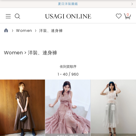
夏日洋裝圖鑑
0
我的
最愛
Women
洋裝、連身褲
TOP
Women > 洋裝、連身褲
依到貨順序
1 - 40 / 960