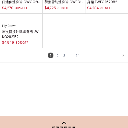
口迷你連身裙 CWCO26
荷葉雪紡連身裙 CWFO2
身裙 FWFO262082
2060
62053
$4,270
$4,725
$4,284
30%OFF
30%OFF
30%OFF
Lily Brown
層次拼接針織連身裙 LW
NO262152
$4,949
30%OFF
...
1
2
3
24
NEXT