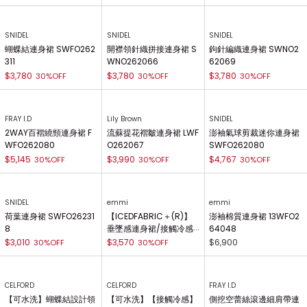
SNIDEL
SNIDEL
SNIDEL
蝴蝶結連身裙 SWFO262
開襟領針織拼接連身裙 S
鉤針編織連身裙 SWNO2
311
WNO262066
62069
$3,780
$3,780
$3,780
30%OFF
30%OFF
30%OFF
FRAY I.D
Lily Brown
SNIDEL
2WAY百褶繞頸連身裙 F
流蘇提花褶皺連身裙 LWF
澎袖氣球剪裁迷你連身裙
WFO262080
O262067
SWFO262080
$5,145
$3,990
$4,767
30%OFF
30%OFF
30%OFF
SNIDEL
emmi
emmi
荷葉連身裙 SWFO26231
【ICEDFABRIC＋(R)】
澎袖棉質連身裙 13WFO2
8
垂墜感連身裙/接觸冷感 1
64048
3WCO262051
$3,010
$3,570
$6,900
30%OFF
30%OFF
CELFORD
CELFORD
FRAY I.D
【可水洗】蝴蝶結設計領
【可水洗】【接觸冷感】
側挖空蕾絲滾邊細肩帶連