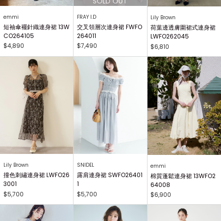
emmi
FRAY I.D
Lily Brown
短袖傘襬針織連身裙 13W
交叉領層次連身裙 FWFO
荷葉邊透膚圍裙式連身裙
CO264105
264011
LWFO262045
$4,890
$7,490
$6,810
Lily Brown
SNIDEL
emmi
撞色刺繡連身裙 LWFO26
露肩連身裙 SWFO26401
棉質蓬鬆連身裙 13WFO2
3001
1
64008
$5,700
$5,700
$6,900