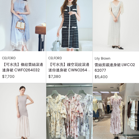
CELFORD
CELFORD
Lily Brown
【可水洗】條紋蕾絲滾邊
【可水洗】鏤空花紋滾邊
蕾絲剪裁連身裙 LWCO2
連身裙 CWFO264032
迷你連身裙 CWNO2640
62077
34
$7,700
$7,380
$5,400