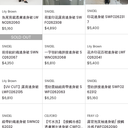
SNIDEL
SNIDEL
Lily Brown
印花連身裙 SWFO26231
荷葉印花露肩連身裙 SW
魚尾剪裁透膚連身裙 LW
7
FO262308
NO262060
$5,400
$4,890
$5,160
SNIDEL
SNIDEL
Lily Brown
前排釦針織連身裙 SWN
一字領針織拼接連身裙 S
花卉印花百褶連身裙 LWF
O262067
WNO262068
O262041
$4,350
$6,810
$5,400
Lily Brown
SNIDEL
SNIDEL
【UV CUT】露肩連身裙
雪紡蕾絲細肩帶連身裙 S
雪紡拼接連身裙 SWFO2
LWFO262135
WFO262063
62312
$6,810
$6,250
$5,160
SNIDEL
CELFORD
FRAY I.D
緞帶針織連身裙 SWNO2
【可水洗】【接觸冷感】
露背泡芙袖連身裙/ 接觸
62032
透膚層次連身裙 CWFO2
冷感 FWFO262090