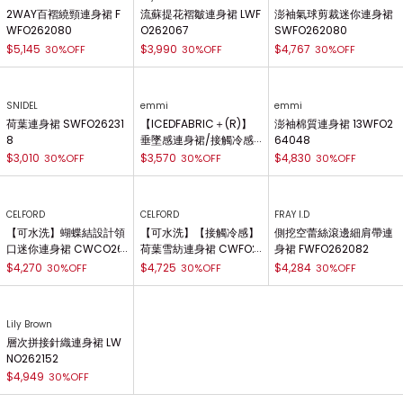
2WAY百褶繞頸連身裙 F
流蘇提花褶皺連身裙 LWF
澎袖氣球剪裁迷你連身裙
WFO262080
O262067
SWFO262080
$5,145
$3,990
$4,767
30%OFF
30%OFF
30%OFF
SNIDEL
emmi
emmi
荷葉連身裙 SWFO26231
【ICEDFABRIC＋(R)】
澎袖棉質連身裙 13WFO2
8
垂墜感連身裙/接觸冷感 1
64048
3WCO262051
$3,010
$3,570
$4,830
30%OFF
30%OFF
30%OFF
CELFORD
CELFORD
FRAY I.D
【可水洗】蝴蝶結設計領
【可水洗】【接觸冷感】
側挖空蕾絲滾邊細肩帶連
口迷你連身裙 CWCO26
荷葉雪紡連身裙 CWFO2
身裙 FWFO262082
2060
62053
$4,270
$4,725
$4,284
30%OFF
30%OFF
30%OFF
Lily Brown
層次拼接針織連身裙 LW
NO262152
$4,949
30%OFF