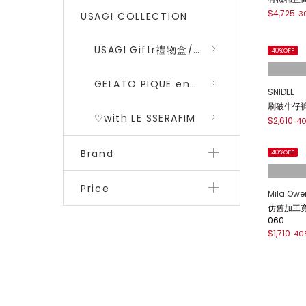
USAGI COLLECTION
emmi
USAGI Giftr禮物盒/包裝盒
鬆緊腰寬版丹
$3,780
3
GELATO PIQUE encounters DRAGON QUEST 勇者鬥惡龍 二彈
30%OFF
♡with LE SSERAFIM
Brand
CELFORD
有機棉直筒丹
$4,725
3
Price
40%OFF
SNIDEL
刷破牛仔褲 
$2,610
4