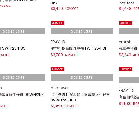
Lily Brown
FRAY I.D
寧長褲 13WFP261078
彈性微喇叭丹寧褲 LWFP261039
高腰中線寬版
$2,856
$3,096
0%OFF
30%OFF
40
40%OFF
40%OFF
FRAY I.D
SNIDEL
蝴蝶結緞帶直筒寬版牛仔褲 FWFP255
【STYLEU
寧褲 CWFP261032
067
P259273
0%OFF
$3,420
$2,448
40%OFF
40
40%OFF
40%OFF
FRAY I.D
emmi
SWFP254185
箱型打摺寬版丹寧褲 FWFP254131
寬鬆牛仔褲 1
$3,780
$3,240
0%OFF
40%OFF
40