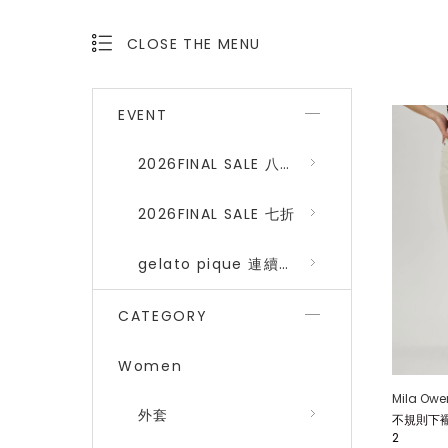
CLOSE THE MENU
OPEN THE MENU
EVENT
2026FINAL SALE 八折 (gelato pique、SNIDEL HOME)
2026FINAL SALE 七折
gelato pique 連續品番八折
CATEGORY
Women
Mila Owe
外套
不規則下襬
2