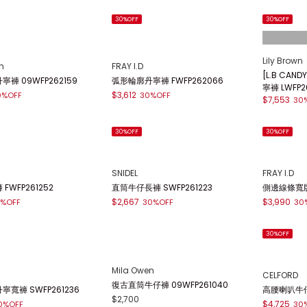
30%OFF
30%OFF
Lily Brown
n
FRAY I.D
[L.B CA
褲 09WFP262159
弧形輪廓丹寧褲 FWFP262066
寧褲 LWFP2
$3,612
0%OFF
30%OFF
$7,553
30
30%OFF
30%OFF