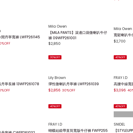
SNIDEL
FRAY I.D
FWFP261252
直筒牛仔長褲 SWFP261223
側邊線條寬版牛
$2,667
$3,990
%OFF
30%OFF
30
30%OFF
Mila Owen
CELFORD
復古直筒牛仔褲 09WFP261040
寬褲 SWFP261236
高腰喇叭牛仔褲
$2,700
$4,725
0%OFF
30
Mila Owen
Mila Owen
n
【MILA PANTS】滾邊口袋微喇叭牛仔
寬鬆喇叭牛仔褲
丹寧寬褲 LWFP261145
褲 09WFP261001
$2,700
$2,850
0%OFF
30%OFF
40%OFF