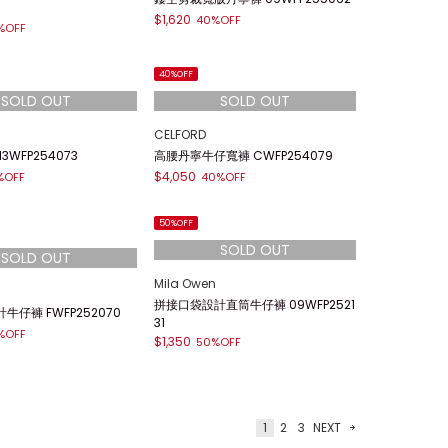
Lily Brown
[L.B CANDY STOCK]多款寶石裝飾丹
牛仔褲 FWFP255065
寧長褲 LWFP261809
%OFF
$5,327
30%OFF
40%OFF
Mila Owen
PPANTS】高腰喇叭褲 SWF
鏤空剪裁寬版丹寧褲 09WFP255062
$1,620
40%OFF
%OFF
40%OFF
CELFORD
3WFP254073
高腰丹寧牛仔寬褲 CWFP254079
$4,050
%OFF
40%OFF