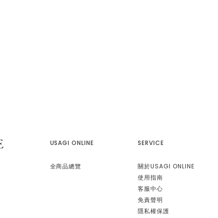
50%OFF
50%OFF
n
Mila Owen
FRAY I.D
鬆直筒牛仔褲 09WFP254
【可機洗】撥水加工剪裁寬版牛仔褲
高腰扣環設計牛
09WFP252100
$2,580
50
$1,350
%OFF
50%OFF
USAGI ONLINE
SERVICE
全商品總覽
關於USAGI ONLINE
使用指南
客服中心