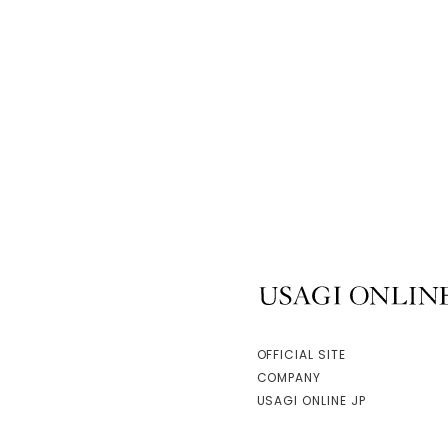
40%OFF
Mila Owe
仿舊加工寬
060
$1,710
40
USAGI ONLINE
OFFICIAL SITE
COMPANY