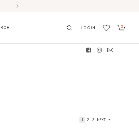
0
LOGIN
搜
我的
尋
最愛
facebook
instagram
mail
1
2
3
NEXT