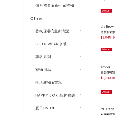
彌月禮盒&新生兒禮物
FRAY I.D
Other
水洗牛仔褲 
$3,612
30
香氛保養/護膚清潔
30%OFF
COOLWEAR涼感
SNIDEL
聯名系列
弧形剪裁丹寧
$2,667
3
寵物用品
30%OFF
生活雜物&書籍
Lily Brow
HAPPY BOX 品牌福袋
寬版剪裁休閒
$3,045
3
夏日UV CUT
30%OFF