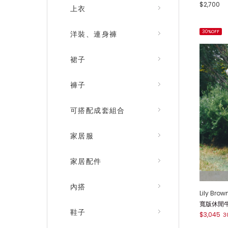
$2,700
上衣
30%OFF
洋裝、連身褲
裙子
褲子
可搭配成套組合
家居服
家居配件
內搭
Lily Brow
寬版休閒牛仔
鞋子
$3,045
3