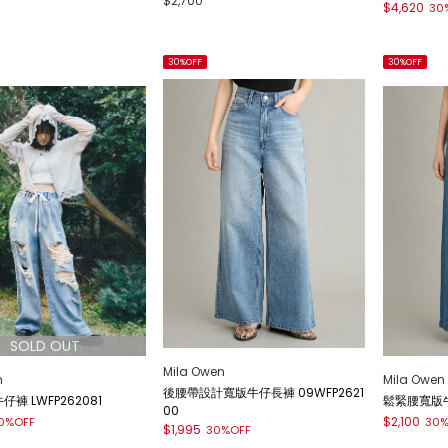
$2,700
$4,620
30
30%OFF
30%OFF
Mila Owen
n
Mila Owen
後腰帶設計寬版牛仔長褲 09WFP2621
褲 LWFP262081
鬆緊腰寬版牛仔
00
$2,100
0%OFF
30%
$1,995
30%OFF