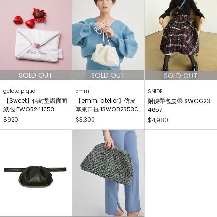
gelato pique
emmi
SNIDEL
【Sweet】信封型緞面面
【emmi atelier】仿皮
附鍊帶包皮帶 SWGG23
紙包 PWGB241653
草束口包 13WGB23530
4657
2
$920
$3,300
$4,980