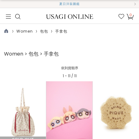
夏日洋裝圖鑑
0
我的
最愛
Women
包包
手拿包
TOP
Women > 包包 > 手拿包
依到貨順序
1 - 11 / 11