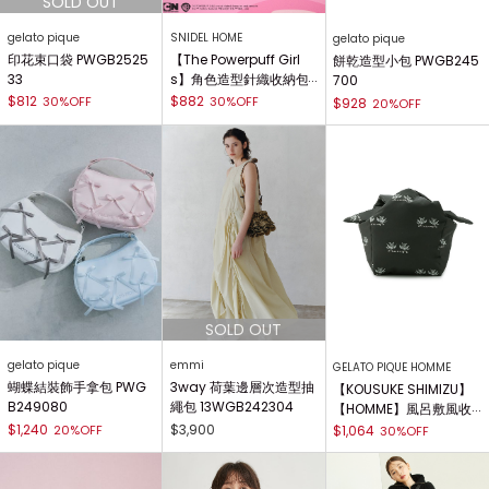
gelato pique
SNIDEL HOME
gelato pique
印花束口袋 PWGB2525
【The Powerpuff Girl
餅乾造型小包 PWGB245
33
s】角色造型針織收納包
700
SHGG251264
$812
$882
30%OFF
30%OFF
$928
20%OFF
gelato pique
emmi
GELATO PIQUE HOMME
蝴蝶結裝飾手拿包 PWG
3way 荷葉邊層次造型抽
【KOUSUKE SHIMIZU】
B249080
繩包 13WGB242304
【HOMME】風呂敷風收
納包 PHGB241976
$1,240
$3,900
20%OFF
$1,064
30%OFF