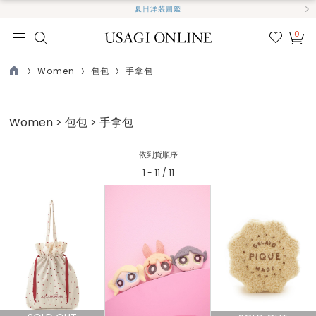
夏日洋裝圖鑑
0
我的
最愛
Women
包包
手拿包
TOP
Women > 包包 > 手拿包
依到貨順序
1 - 11 / 11