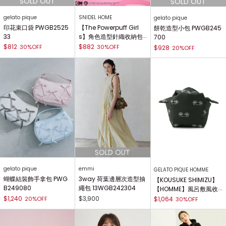
gelato pique
SNIDEL HOME
gelato pique
印花束口袋 PWGB2525
【The Powerpuff Girl
餅乾造型小包 PWGB245
33
s】角色造型針織收納包
700
SHGG251264
$812
$882
30%OFF
30%OFF
$928
20%OFF
gelato pique
emmi
GELATO PIQUE HOMME
蝴蝶結裝飾手拿包 PWG
3way 荷葉邊層次造型抽
【KOUSUKE SHIMIZU】
B249080
繩包 13WGB242304
【HOMME】風呂敷風收
納包 PHGB241976
$1,240
$3,900
20%OFF
$1,064
30%OFF