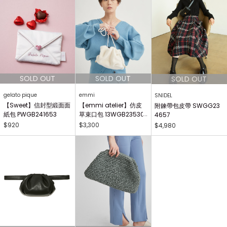
gelato pique
emmi
SNIDEL
【Sweet】信封型緞面面
【emmi atelier】仿皮
附鍊帶包皮帶 SWGG23
紙包 PWGB241653
草束口包 13WGB23530
4657
2
$920
$3,300
$4,980