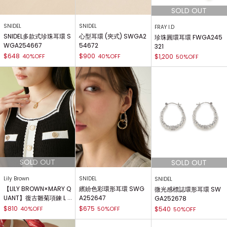
SNIDEL
SNIDEL
FRAY I.D
SNIDEL多款式珍珠耳環 S
心型耳環 (夾式) SWGA2
珍珠圓環耳環 FWGA245
WGA254667
54672
321
$648
$900
40%OFF
40%OFF
$1,200
50%OFF
Lily Brown
SNIDEL
SNIDEL
【LILY BROWN×MARY Q
繽紛色彩環形耳環 SWG
微光感標誌環形耳環 SW
UANT】復古雛菊項鍊 L
A252647
GA252678
WGA254307
$810
$675
40%OFF
50%OFF
$540
50%OFF