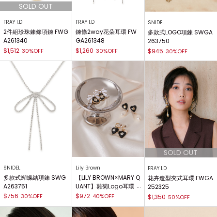
FRAY I.D
FRAY I.D
SNIDEL
2件組珍珠鍊條項鍊 FWG
鍊條2way花朵耳環 FW
多款式LOGO項鍊 SWGA
A261340
GA261348
263750
$1,512
$1,260
30%OFF
30%OFF
$945
30%OFF
SNIDEL
Lily Brown
FRAY I.D
多款式蝴蝶結項鍊 SWG
【LILY BROWN×MARY Q
花卉造型夾式耳環 FWGA
A263751
UANT】雛菊Logo耳環
252325
【Hearts2Hearts著用】
$756
$972
30%OFF
40%OFF
$1,350
50%OFF
LWGA255329