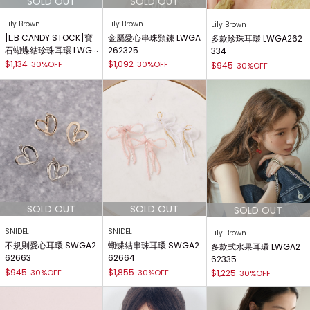
Lily Brown
Lily Brown
Lily Brown
[L.B CANDY STOCK]寶
金屬愛心串珠頸鍊 LWGA
多款珍珠耳環 LWGA262
石蝴蝶結珍珠耳環 LWGA
262325
334
262803
$1,134
$1,092
30%OFF
30%OFF
$945
30%OFF
SNIDEL
SNIDEL
Lily Brown
不規則愛心耳環 SWGA2
蝴蝶結串珠耳環 SWGA2
多款式水果耳環 LWGA2
62663
62664
62335
$945
$1,855
30%OFF
30%OFF
$1,225
30%OFF