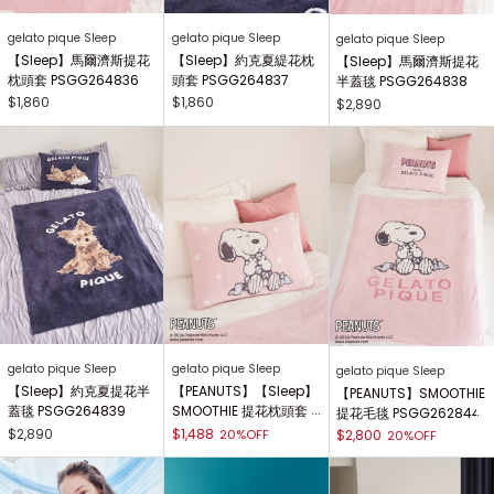
gelato pique Sleep
gelato pique Sleep
gelato pique Sleep
【Sleep】馬爾濟斯提花
【Sleep】約克夏緹花枕
【Sleep】馬爾濟斯提花
枕頭套 PSGG264836
頭套 PSGG264837
半蓋毯 PSGG264838
$1,860
$1,860
$2,890
gelato pique Sleep
gelato pique Sleep
gelato pique Sleep
【Sleep】約克夏提花半
【PEANUTS】【Sleep】
【PEANUTS】SMOOTHIE
蓋毯 PSGG264839
SMOOTHIE 提花枕頭套 P
提花毛毯 PSGG262844
SGG262843
$2,890
$1,488
20%OFF
$2,800
20%OFF