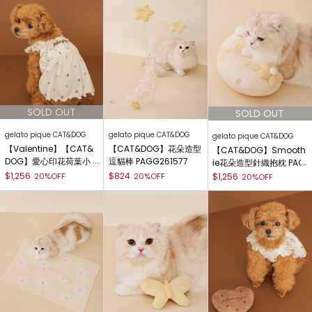
gelato pique CAT&DOG
gelato pique CAT&DOG
gelato pique CAT&DOG
【Valentine】【CAT&
【CAT&DOG】花朵造型
【CAT&DOG】Smooth
DOG】愛心印花荷葉小
逗貓棒 PAGG261577
ie花朵造型針織抱枕 PAG
洋裝 PAGG261576
G261578
$1,256
$824
20%OFF
20%OFF
$1,256
20%OFF