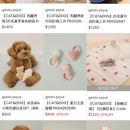
gelato pique
gelato pique
gelato pique
【CAT&DOG】馬爾濟
【CAT&DOG】馬爾濟斯
【CAT&DOG】約克夏印
斯/約克夏零食收納袋 PA
印花針織上衣 PAGG264
花針織上衣 PAGG26472
GB264702
700
1
$1,450
$1,280
$1,280
gelato pique
gelato pique
gelato pique
【CAT&DOG】冰淇淋&
【CAT&DOG】夏日主題
【CAT&DOG】【接觸涼
小熊乳膠玩具SET（附BO
髮圈 PAGA262586
感】【抗菌防臭】Cooli
X） PAGG999138
ng涼感墊 PAGG262576
$930
$696
20%OFF
$1,320
20%OFF