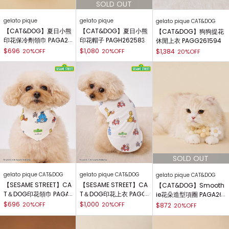
gelato pique
gelato pique
gelato pique CAT&DOG
【CAT&DOG】夏日小熊
【CAT&DOG】夏日小熊
【CAT&DOG】狗狗提花
印花保冷劑領巾 PAGA26
印花帽子 PAGH262583
休閒上衣 PAGG261594
2582
$696
$1,080
20%OFF
20%OFF
$1,384
20%OFF
gelato pique CAT&DOG
gelato pique CAT&DOG
gelato pique CAT&DOG
【SESAME STREET】CA
【SESAME STREET】CA
【CAT&DOG】Smooth
T＆DOG印花領巾 PAGA
T＆DOG印花上衣 PAGG
ie花朵造型項圈 PAGA26
261598
261597
1579
$696
$1,000
20%OFF
20%OFF
$872
20%OFF