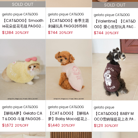
gelato pique CAT&DOG
gelato pique CAT&DOG
gelato pique CAT&DOG
【CAT&DOG】Smooth
【CAT&DOG】春季主題
【Valentine】【CAT&D
ie花朵提花毛毯 PAGG26
刺繡玩具 PAGG261588
OG】愛心造型玩具 PAG
1580
G261575
$1,384
$744
20%OFF
20%OFF
$744
20%OFF
gelato pique CAT&DOG
gelato pique CAT&DOG
gelato pique
【哆啦A夢】Gelato CA
【CAT＆DOG】【哆啦A
【CAT&DOG】BABY M
T＆DOG 斗篷 PAGG261
夢】Baby Moco提花上
OCO雪納瑞提花上衣 PA
500
衣 PAGG261570
GG255574
$1,672
$1,440
20%OFF
20%OFF
$1,211
30%OFF