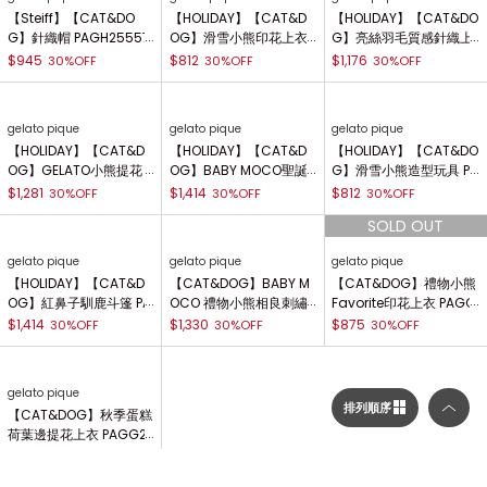
gelato pique
gelato pique
gelato pique
【CAT&DOG】GELATO
【CAT&DOG】獨角獸玩
【Steiff】【CAT＆DO
獨角獸造型斗篷 PAGG2
具 PAGG255592
G】POWDER高領上衣 P
55591
AGG255576
$1,617
$812
30%OFF
30%OFF
$1,330
30%OFF
gelato pique
gelato pique
gelato pique
【Steiff】【CAT&DO
【HOLIDAY】【CAT&D
【HOLIDAY】【CAT&DO
排列順序
G】針織帽 PAGH25557
OG】滑雪小熊印花上衣
G】亮絲羽毛質感針織上
8
PAGG255569
衣 PAGG255625
$945
$812
30%OFF
30%OFF
$1,176
30%OFF